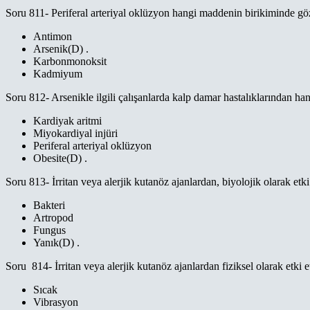
Soru 811- Periferal arteriyal oklüzyon hangi maddenin birikiminde g
Antimon
Arsenik(D) .
Karbonmonoksit
Kadmiyum
Soru 812- Arsenikle ilgili çalışanlarda kalp damar hastalıklarından ha
Kardiyak aritmi
Miyokardiyal injüri
Periferal arteriyal oklüzyon
Obesite(D) .
Soru 813- İrritan veya alerjik kutanöz ajanlardan, biyolojik olarak et
Bakteri
Artropod
Fungus
Yanık(D) .
Soru 814- İrritan veya alerjik kutanöz ajanlardan fiziksel olarak etki
Sıcak
Vibrasyon