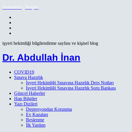
Hakkımda
|
İletişim
işyeri hekimliği bilgilendirme sayfası ve kişisel blog
Dr. Abdullah İnan
COVID19
Sınava Hazırlık
İşyeri Hekimliği Sınavına Hazırlık Ders Notları
İşyeri Hekimliği Sınavına Hazırlık Soru Bankası
Güncel Haberler
Hap Bilgiler
Yazı Dizileri
Depresyondan Korunma
Ev Kazaları
Beslenme
İlk Yardım