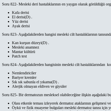
Soru 822- Mesleki deri hastalıklarının en yaygın olarak görüldüğü org
Kafa derisi
El derisi(D) .
Yüz derisi
Ayak derisi
Soru 823- Aşağıdakilerden hangisi mesleki cilt hastalıklarının tanısın
Kan kurşun düzeyi(D) .
Mesleki anamnez
Mantar kültürü
Patch test
Soru 824- Aşağıdakilerden hangisinin mesleki cilt hastalıklarından k
Nemlendiriciler
Bariyer kremler
Sık sık sabunla el yıkama(D) .
Alerjik olmayan eldiven ve giysiler
Soru 825- Bir dermatozun mesleksel olabileceğine ilişkin aşağıdaki bu
Olası etkenle teması izleyerek dermatoz ataklarının gelişmesi 
Öykü ve fizik muayene bulguları mesleki dermatoz tanısı için ye