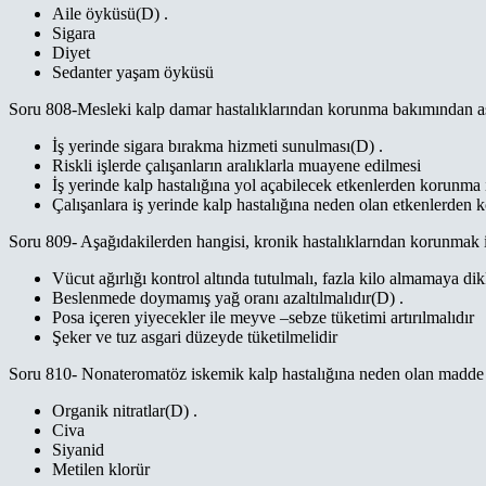
Aile öyküsü(D) .
Sigara
Diyet
Sedanter yaşam öyküsü
Soru 808-Mesleki kalp damar hastalıklarından korunma bakımından aşa
İş yerinde sigara bırakma hizmeti sunulması(D) .
Riskli işlerde çalışanların aralıklarla muayene edilmesi
İş yerinde kalp hastalığına yol açabilecek etkenlerden korunma 
Çalışanlara iş yerinde kalp hastalığına neden olan etkenlerden
Soru 809- Aşağıdakilerden hangisi, kronik hastalıklarndan korunmak i
Vücut ağırlığı kontrol altında tutulmalı, fazla kilo almamaya dik
Beslenmede doymamış yağ oranı azaltılmalıdır(D) .
Posa içeren yiyecekler ile meyve –sebze tüketimi artırılmalıdır
Şeker ve tuz asgari düzeyde tüketilmelidir
Soru 810- Nonateromatöz iskemik kalp hastalığına neden olan madde 
Organik nitratlar(D) .
Civa
Siyanid
Metilen klorür