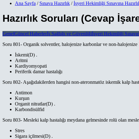
Ana Sayfa
/
Sınava Hazırlık
/
İşyeri Hekimliği Sınavına Hazırl
Hazırlık Soruları (Cevap İşare
Genel
Güncel Haberler
İş Sağlığı ve Güvenliği
İşyeri Hekimliği Sınavı
Soru 801- Organik solventler, halojenize karbonlar ve non-halojenize k
İskemi(D) .
Aritmi
Kardiyomyopati
Periferik damar hastalığı
Soru 802- Aşağıdakilerden hangisi non-ateronmatöz iskemik kalp hast
Antimon
Kurşun
Organit nitratlar(D) .
Karbondisülfid
Soru 803- Mesleki kalp hastalığı meydana gelmesinde rolü olan mesleks
Stres
Sigara içilmesi(D) .