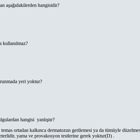
an aşağıdakilerden hangisidir?
da kullanılmaz?
orunmada yeri yoktur?
lgulardan hangisi yanlıştır?
ve temas ortadan kalkınca dermatozun gerilemesi ya da tümüyle düzelmes
terlidir, yama ve provakosyon testlerine gerek yoktur(D) .