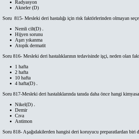
Radyasyon
Akneler (D)
Soru 815- Mesleki deri hastalığı için risk faktörlerinden olmayan seç
Nemli cilt(D) .
Hijyen sorunu
Aşırı yıkanma
Atopik dermatit
Soru 816- Mesleki deri hastalıklarının tedavisinde işçi, neden olan fak
1 hafta
2 hafta
10 hafta
4 hafta(D) .
Soru 817-Mesleki deri hastalıklarında tanıda daha önce hangi kimyas
Nikel(D) .
Demir
Cıva
Antimon
Soru 818- Aşağıdakilerden hangisi deri koruyucu preparatlardan biri d