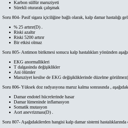
Karbon sülfür maruziyeti
Sürekli oturarak çalışmak
Soru 804- Pasif sigara içiciliğine bağlı olarak, kalp damar hastalığı ge
% 25 artırır(D) .
Riski azaltır
Riski 5200 artırır
Bir etkisi olmaz
Soru 805- Antimon birikmesi sonucu kalp hastalıkları yönünden aşağ
EKG anormallikleri
T dalgasinda değişiklikler
Ani ölümler
Maruziyet kesilse de EKG değişikliklerinde düzelme görülmez(
Soru 806- Yüksek doz radyasyona maruz kalma sonrasında , aşağıdak
Damar endotel hücrelerinde hasar
Damar lümeninde inflamasyon
Somatik mutasyon
Aort anevrizması(D) .
Soru 807- Aşağıdakilerden hangisi kalp damar sistemi hastalıklarında d