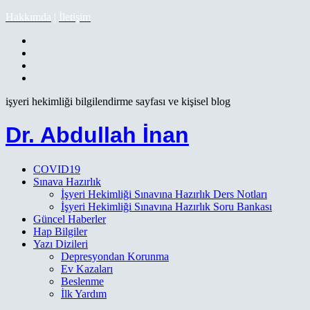
Hakkımda
|
İletişim
işyeri hekimliği bilgilendirme sayfası ve kişisel blog
Dr. Abdullah İnan
COVID19
Sınava Hazırlık
İşyeri Hekimliği Sınavına Hazırlık Ders Notları
İşyeri Hekimliği Sınavına Hazırlık Soru Bankası
Güncel Haberler
Hap Bilgiler
Yazı Dizileri
Depresyondan Korunma
Ev Kazaları
Beslenme
İlk Yardım