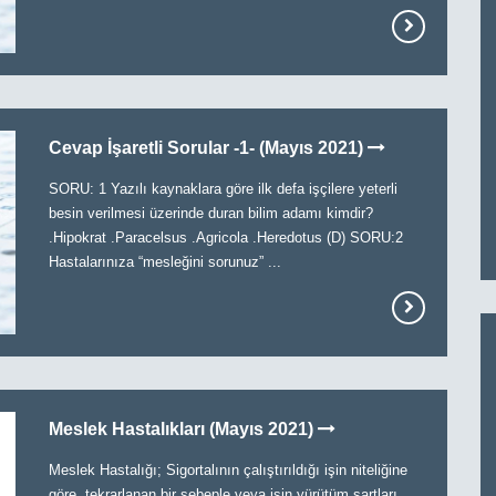
Cevap İşaretli Sorular -1- (Mayıs 2021)
SORU: 1 Yazılı kaynaklara göre ilk defa işçilere yeterli
besin verilmesi üzerinde duran bilim adamı kimdir?
.Hipokrat .Paracelsus .Agricola .Heredotus (D) SORU:2
Hastalarınıza “mesleğini sorunuz” ...
Meslek Hastalıkları (Mayıs 2021)
Meslek Hastalığı; Sigortalının çalıştırıldığı işin niteliğine
göre, tekrarlanan bir sebeple veya işin yürütüm şartları