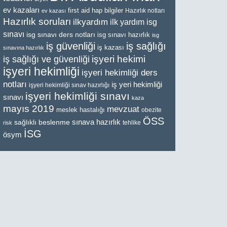
ev kazaları
first aid
hap bilgiler
Hazırlık notları
ev kazası
Hazırlık soruları
ilkyardım
ilk yardım
isg
sınavı
isg sınavı ders notları
isg sınavı hazırlık
isg
iş güvenliği
iş sağlığı
iş kazası
sınavına hazırlık
işyeri hekimi
iş sağlığı ve güvenliği
işyeri hekimliği
işyeri hekimliği ders
notları
iş yeri hekimliği
işyeri hekimliği sınav hazırlığı
işyeri hekimliği sınavı
sınavı
kaza
mayıs 2019
mevzuat
meslek hastalığı
obezite
ÖSS
sınava hazırlık
sağlıklı beslenme
tehlike
risk
İSG
ösym