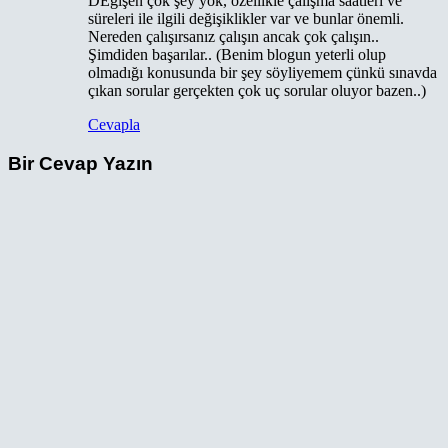
DEğişen çok şey yok, özellikle çalışma saatleri ve
süreleri ile ilgili değişiklikler var ve bunlar önemli.
Nereden çalışırsanız çalışın ancak çok çalışın..
Şimdiden başarılar.. (Benim blogun yeterli olup
olmadığı konusunda bir şey söyliyemem çünkü sınavda
çıkan sorular gerçekten çok uç sorular oluyor bazen..)
Cevapla
Bir Cevap Yazın