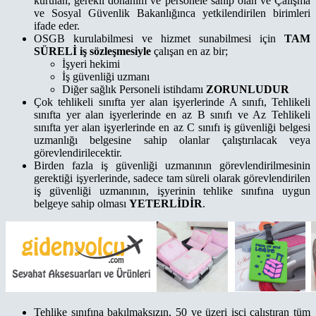
kurulan, gerekli donanım ve personele sahip olan ve Çalışma
ve Sosyal Güvenlik Bakanlığınca yetkilendirilen birimleri
ifade eder.
OSGB kurulabilmesi ve hizmet sunabilmesi için
TAM
SÜRELİ iş sözleşmesiyle
çalışan en az bir;
İşyeri hekimi
İş güvenliği uzmanı
Diğer sağlık Personeli istihdamı
ZORUNLUDUR
Çok tehlikeli sınıfta yer alan işyerlerinde A sınıfı, Tehlikeli
sınıfta yer alan işyerlerinde en az B sınıfı ve Az Tehlikeli
sınıfta yer alan işyerlerinde en az C sınıfı iş güvenliği belgesi
uzmanlığı belgesine sahip olanlar çalıştırılacak veya
görevlendirilecektir.
Birden fazla iş güvenliği uzmanının görevlendirilmesinin
gerektiği işyerlerinde, sadece tam süreli olarak görevlendirilen
iş güvenliği uzmanının, işyerinin tehlike sınıfına uygun
belgeye sahip olması
YETERLİDİR
.
Tehlike sınıfına bakılmaksızın, 50 ve üzeri işçi çalıştıran tüm