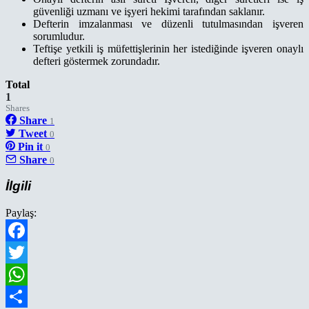
güvenliği uzmanı ve işyeri hekimi tarafından saklanır.
Defterin imzalanması ve düzenli tutulmasından işveren
sorumludur.
Teftişe yetkili iş müfettişlerinin her istediğinde işveren onaylı
defteri göstermek zorundadır.
Total
1
Shares
Share
1
Tweet
0
Pin it
0
Share
0
İlgili
Paylaş:
Facebook
Twitter
WhatsApp