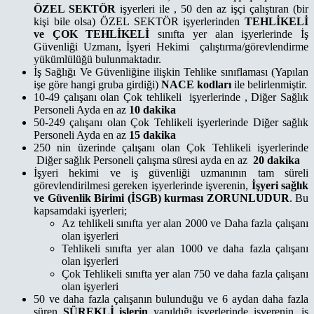
ÖZEL SEKTÖR
işyerleri ile , 50 den az işçi çalıştıran (bir
kişi bile olsa) ÖZEL SEKTÖR işyerlerinden
TEHLİKELİ
ve ÇOK TEHLİKELİ
sınıfta yer alan işyerlerinde İş
Güvenliği Uzmanı, İşyeri Hekimi çalıştırma/görevlendirme
yükümlülüğü bulunmaktadır.
İş Sağlığı Ve Güvenliğine ilişkin Tehlike sınıflaması (Yapılan
işe göre hangi gruba girdiği)
NACE kodları
ile belirlenmiştir.
10-49 çalışanı olan Çok tehlikeli işyerlerinde , Diğer Sağlık
Personeli Ayda en az
10 dakika
50-249 çalışanı olan Çok Tehlikeli işyerlerinde Diğer sağlık
Personeli Ayda en az
15 dakika
250 nin üzerinde çalışanı olan Çok Tehlikeli işyerlerinde
Diğer sağlık Personeli çalışma süresi ayda en az
20
dakika
İşyeri hekimi ve iş güvenliği uzmanının tam süreli
görevlendirilmesi gereken işyerlerinde işverenin,
İşyeri sağlık
ve Güvenlik Birimi (İSGB) kurması ZORUNLUDUR
. Bu
kapsamdaki işyerleri;
Az tehlikeli sınıfta yer alan 2000 ve Daha fazla çalışanı
olan işyerleri
Tehlikeli sınıfta yer alan 1000 ve daha fazla çalışanı
olan işyerleri
Çok Tehlikeli sınıfta yer alan 750 ve daha fazla çalışanı
olan işyerleri
50 ve daha fazla çalışanın bulunduğu ve 6 aydan daha fazla
süren
SÜREKLİ işlerin
yapıldığı işyerlerinde işverenin, iş