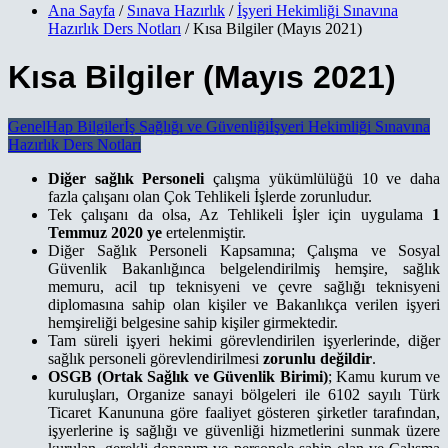
Ana Sayfa
/
Sınava Hazırlık
/
İşyeri Hekimliği Sınavına
Hazırlık Ders Notları
/ Kısa Bilgiler (Mayıs 2021)
Kısa Bilgiler (Mayıs 2021)
Genel
Hap Bilgiler
İş Sağlığı ve Güvenliği
İşyeri Hekimliği Sınavına
Hazırlık Ders Notları
Diğer sağlık Personeli
çalışma yükümlülüğü 10 ve daha
fazla çalışanı olan Çok Tehlikeli İşlerde zorunludur.
Tek çalışanı da olsa, Az Tehlikeli İşler için uygulama
1
Temmuz 2020 ye
ertelenmiştir.
Diğer Sağlık Personeli Kapsamına; Çalışma ve Sosyal
Güvenlik Bakanlığınca belgelendirilmiş hemşire, sağlık
memuru, acil tıp teknisyeni ve çevre sağlığı teknisyeni
diplomasına sahip olan kişiler ve Bakanlıkça verilen işyeri
hemşireliği belgesine sahip kişiler girmektedir.
Tam süreli işyeri hekimi görevlendirilen işyerlerinde, diğer
sağlık personeli görevlendirilmesi
zorunlu değildir
.
OSGB (Ortak Sağlık ve Güvenlik Birimi)
; Kamu kurum ve
kuruluşları, Organize sanayi bölgeleri ile 6102 sayılı Türk
Ticaret Kanununa göre faaliyet gösteren şirketler tarafından,
işyerlerine iş sağlığı ve güvenliği hizmetlerini sunmak üzere