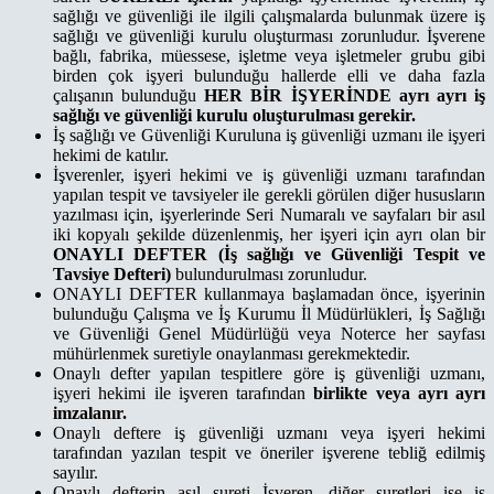
sağlığı ve güvenliği ile ilgili çalışmalarda bulunmak üzere iş
sağlığı ve güvenliği kurulu oluşturması zorunludur. İşverene
bağlı, fabrika, müessese, işletme veya işletmeler grubu gibi
birden çok işyeri bulunduğu hallerde elli ve daha fazla
çalışanın bulunduğu
HER BİR İŞYERİNDE ayrı ayrı iş
sağlığı ve güvenliği kurulu oluşturulması gerekir.
İş sağlığı ve Güvenliği Kuruluna iş güvenliği uzmanı ile işyeri
hekimi de katılır.
İşverenler, işyeri hekimi ve iş güvenliği uzmanı tarafından
yapılan tespit ve tavsiyeler ile gerekli görülen diğer hususların
yazılması için, işyerlerinde Seri Numaralı ve sayfaları bir asıl
iki kopyalı şekilde düzenlenmiş, her işyeri için ayrı olan bir
ONAYLI DEFTER (İş sağlığı ve Güvenliği Tespit ve
Tavsiye Defteri)
bulundurulması zorunludur.
ONAYLI DEFTER kullanmaya başlamadan önce, işyerinin
bulunduğu Çalışma ve İş Kurumu İl Müdürlükleri, İş Sağlığı
ve Güvenliği Genel Müdürlüğü veya Noterce her sayfası
mühürlenmek suretiyle onaylanması gerekmektedir.
Onaylı defter yapılan tespitlere göre iş güvenliği uzmanı,
işyeri hekimi ile işveren tarafından
birlikte veya ayrı ayrı
imzalanır.
Onaylı deftere iş güvenliği uzmanı veya işyeri hekimi
tarafından yazılan tespit ve öneriler işverene tebliğ edilmiş
sayılır.
Onaylı defterin asıl sureti İşveren, diğer suretleri ise iş