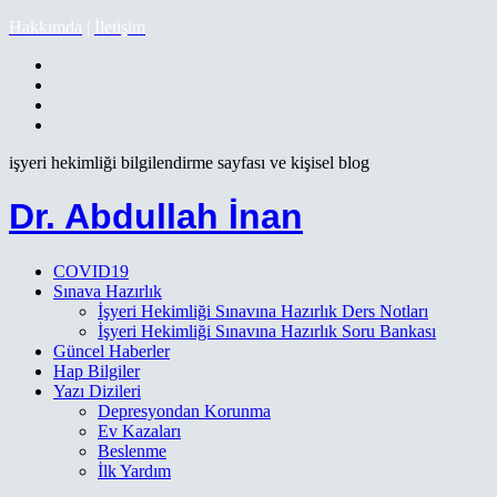
Hakkımda
|
İletişim
işyeri hekimliği bilgilendirme sayfası ve kişisel blog
Dr. Abdullah İnan
COVID19
Sınava Hazırlık
İşyeri Hekimliği Sınavına Hazırlık Ders Notları
İşyeri Hekimliği Sınavına Hazırlık Soru Bankası
Güncel Haberler
Hap Bilgiler
Yazı Dizileri
Depresyondan Korunma
Ev Kazaları
Beslenme
İlk Yardım