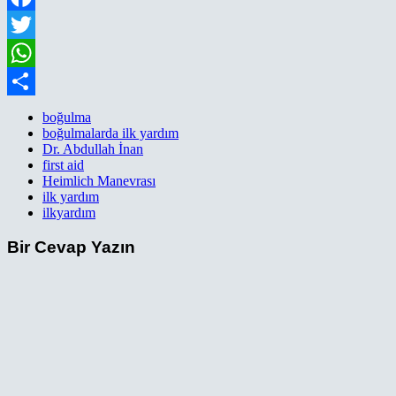
Facebook
Twitter
WhatsApp
Paylaş
boğulma
boğulmalarda ilk yardım
Dr. Abdullah İnan
first aid
Heimlich Manevrası
ilk yardım
ilkyardım
Bir Cevap Yazın