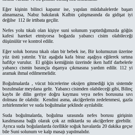
Eğer kişinin bilinci kapanır ise, yapılan müdahalelerde başarı
alınamazsa, Nabız bakılarak Kalbin çalışmasında da gidişat iyi
değilse 112 ile irtibata geçilir.
Nefes yolu tıkalı olan kişiye suni solunum yaptırdığımızda göğüs
kafesi hareket etmiyorsa boğazda yabancı cisim olabileceği
düşünülür ve kontrol edilir.
Eğer soluk borusu tıkalı olan bir bebek ise, Bir kolumuzun üzerine
yüz üstü yatırılır. Yüz aşağıda kafa biraz aşağıya eğilerek sırtına
hafifçe vurulur. El göğüs kemiğinin üzerinde iken hafif darbelerle
yabancı cismin basınçla dışarıya çıkmasına yardım edilir. 112 yi
aramak ihmal edilmemelidir.
Boğulmalarda , vücut hücrelerine oksijen gitmediği için sistemde
bozulmalar meydana gelir. Yabancı cisimden olabileceği gibi, Bilinç
kaybı ile dilin geriye doğru kayması veya nefes borusuna sıvı
dolması ile olabilir. Kendini asma, akciğerlerin zedelenmesi, gazla
zehirlenmeler ve suda boğulmalar şeklinde ayrılabilir.
Suda boğulmalarda, boğulma sırasında nefes borusu girişinin
kasılmasına bağlı olarak çok az miktarda su akciğerlere girebilir.
Ayrıca suda boğulanlarda özellikle soğuk havalarda 20 dakika geçse
bile Suni solunum ve kalp masajı yapılmalıdır.