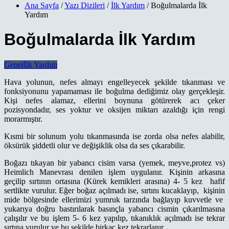
Ana Sayfa
/
Yazı Dizileri
/
İlk Yardım
/ Boğulmalarda İlk
Yardım
Boğulmalarda İlk Yardım
Genel
İlk Yardım
Hava yolunun, nefes almayı engelleyecek şekilde tıkanması ve
fonksiyonunu yapamaması ile boğulma dediğimiz olay gerçekleşir.
Kişi nefes alamaz, ellerini boynuna götürerek acı çeker
pozisyondadır, ses yoktur ve oksijen miktarı azaldığı için rengi
morarmıştır.
Kısmi bir solunum yolu tıkanmasında ise zorda olsa nefes alabilir,
öksürük şiddetli olur ve değişiklik olsa da ses çıkarabilir.
Boğazı tıkayan bir yabancı cisim varsa (yemek, meyve,protez vs)
Heimlich Manevrası denilen işlem uygulanır. Kişinin arkasına
geçilip sırtının ortasına (Kürek kemikleri arasına) 4- 5 kez hafif
sertlikte vurulur. Eğer boğaz açılmadı ise, sırtını kucaklayıp, kişinin
mide bölgesinde ellerimizi yumruk tarzında bağlayıp kuvvetle ve
yukarıya doğru bastırılarak basınçla yabancı cismin çıkarılmasına
çalışılır ve bu işlem 5- 6 kez yapılıp, tıkanıklık açılmadı ise tekrar
sırtına vurulur ve bu şekilde birkaç kez tekrarlanır.