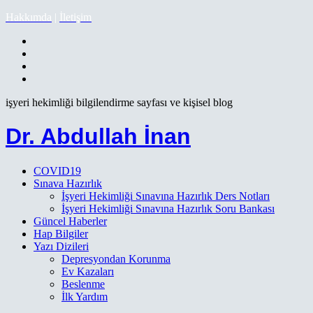
Hakkımda
|
İletişim
işyeri hekimliği bilgilendirme sayfası ve kişisel blog
Dr. Abdullah İnan
COVID19
Sınava Hazırlık
İşyeri Hekimliği Sınavına Hazırlık Ders Notları
İşyeri Hekimliği Sınavına Hazırlık Soru Bankası
Güncel Haberler
Hap Bilgiler
Yazı Dizileri
Depresyondan Korunma
Ev Kazaları
Beslenme
İlk Yardım