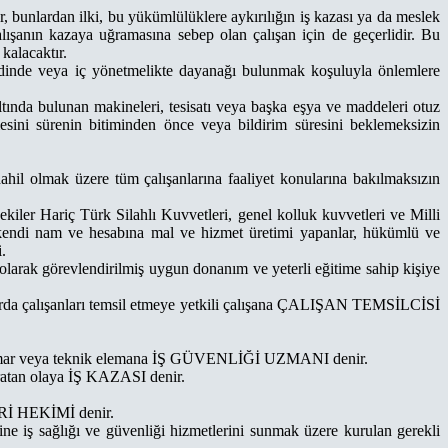
ur, bunlardan ilki, bu yükümlülüklere aykırılığın iş kazası ya da meslek
lışanın kazaya uğramasına sebep olan çalışan için de geçerlidir. Bu
kalacaktır.
ş akdinde veya iç yönetmelikte dayanağı bulunmak koşuluyla önlemlere
ltında bulunan makineleri, tesisatı veya başka eşya ve maddeleri otuz
esini sürenin bitiminden önce veya bildirim süresini beklemeksizin
e dahil olmak üzere tüm çalışanlarına faaliyet konularına bakılmaksızın
iler Hariç Türk Silahlı Kuvvetleri, genel kolluk kuvvetleri ve Milli
zin kendi nam ve hesabına mal ve hizmet üretimi yapanlar, hükümlü ve
.
l olarak görevlendirilmiş uygun donanım ve yeterli eğitime sahip kişiye
konularda çalışanları temsil etmeye yetkili çalışana ÇALIŞAN TEMSİLCİSİ
is, mimar veya teknik elemana İŞ GÜVENLİĞİ UZMANI denir.
ratan olaya İŞ KAZASI denir.
YERİ HEKİMİ denir.
ine iş sağlığı ve güvenliği hizmetlerini sunmak üzere kurulan gerekli