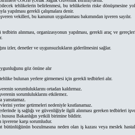
 birimlere OSGB (Ortak Sağlık Güvenlik Birimi) denir.
lecek tehlikelerin belirlenmesi, bu tehlikelerin riske dönüşmesine yol 
ıyla yapılması gerekli çalışmalara denir.
 işveren vekilleri, bu kanunun uygulanması bakımından işveren sayılır.
lü tedbirin alınması, organizasyonun yapılması, gerekli araç ve gereçler
r.
ını izler, denetler ve uygunsuzlukların giderilmesini sağlar.
 uygunluğunu göz önüne alır
 tehlike bulunan yerlere girmemesi için gerekli tedbirleri alır.
şverenin sorumluluklarını ortadan kaldırmaz.
işverenin sorumluluklarını etkilemez.
ara yansıtamaz.
vlerini yerine getirmeleri nedeniyle kısıtlanamaz.
yerlerinde iş sağlığı ve güvenliğiyle ilgili alınması gereken tedbirleri
 hususu Bakanlığın yetkili birimine bildirir.
ı işverene karşı sorumludur.
t bütünlüğünün bozulmasına neden olan iş kazası veya meslek hastalı