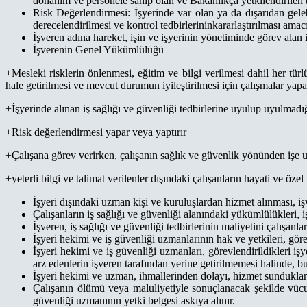
donanım ve personele sahip olan ve Bakanlıkça yetkilendirilen
Risk Değerlendirmesi: İşyerinde var olan ya da dışarıdan gelebi
derecelendirilmesi ve kontrol tedbirlerininkararlaştırılması amac
İşveren adına hareket, işin ve işyerinin yönetiminde görev alan
İşverenin Genel Yükümlülüğü
+Mesleki risklerin önlenmesi, eğitim ve bilgi verilmesi dahil her tür
hale getirilmesi ve mevcut durumun iyileştirilmesi için çalışmalar yapa
+İşyerinde alınan iş sağlığı ve güvenliği tedbirlerine uyulup uyulmadığ
+Risk değerlendirmesi yapar veya yaptırır
+Çalışana görev verirken, çalışanın sağlık ve güvenlik yönünden işe
+yeterli bilgi ve talimat verilenler dışındaki çalışanların hayati ve özel
İşyeri dışındaki uzman kişi ve kuruluşlardan hizmet alınması, i
Çalışanların iş sağlığı ve güvenliği alanındaki yükümlülükleri, 
İşveren, iş sağlığı ve güvenliği tedbirlerinin maliyetini çalışanl
İşyeri hekimi ve iş güvenliği uzmanlarının hak ve yetkileri, göre
İşyeri hekimi ve iş güvenliği uzmanları, görevlendirildikleri iş
arz edenlerin işveren tarafından yerine getirilmemesi halinde, bu
İşyeri hekimi ve uzman, ihmallerinden dolayı, hizmet sunduklar
Çalışanın ölümü veya maluliyetiyle sonuçlanacak şekilde vücu
güvenliği uzmanının yetki belgesi askıya alınır.