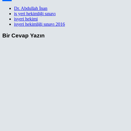
Paylaş
Dr. Abdullah İnan
iş yeri hekimliği sınavı
işyeri hekimi
işyeri hekimliği sınavı 2016
Bir Cevap Yazın