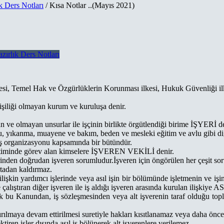
k Ders Notları
/ Kısa Notlar ..(Mayıs 2021)
zırlık Ders Notları
lkesi, Temel Hak ve Özgürlüklerin Korunması ilkesi, Hukuk Güvenliği ilke
işiliği olmayan kurum ve kuruluşa denir.
 ve olmayan unsurlar ile işçinin birlikte örgütlendiği birime İŞYERİ de
, yıkanma, muayene ve bakım, beden ve mesleki eğitim ve avlu gibi diğer
an iş organizasyonu kapsamında bir bütündür.
yönetiminde görev alan kimselere İŞVEREN VEKİLİ denir.
lerinden doğrudan işveren sorumludur.İşveren için öngörülen her çeşit so
ortadan kaldırmaz.
işkin yardımcı işlerinde veya asıl işin bir bölümünde işletmenin ve işin
 işte çalıştıran diğer işveren ile iş aldığı işveren arasında kurulan i
 olarak bu Kanundan, iş sözleşmesinden veya alt işverenin taraf olduğu t
ştırılmaya devam ettirilmesi suretiyle hakları kısıtlanamaz veya daha önce 
tiren işler dışında asıl iş bölünerek alt işverenlere verilemez.