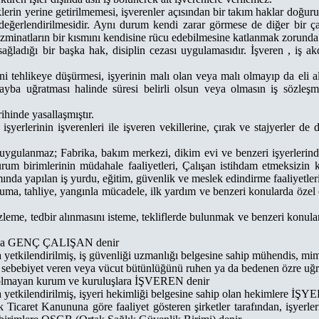
klerin yerine getirilmemesi, işverenler açısından bir takım haklar doğur
 değerlendirilmesidir. Aynı durum kendi zarar görmese de diğer bir ça
azminatların bir kısmını kendisine rücu edebilmesine katlanmak zorunda 
 sağladığı bir başka hak, disiplin cezası uygulamasıdır. İşveren , i
i tehlikeye düşürmesi, işyerinin malı olan veya malı olmayıp da eli a
yba uğratması halinde süresi belirli olsun veya olmasın iş sözleşm
hinde yasallaşmıştır.
işyerlerinin işverenleri ile işveren vekillerine, çırak ve stajyerler d
uygulanmaz; Fabrika, bakım merkezi, dikim evi ve benzeri işyerlerindek
il durum birimlerinin müdahale faaliyetleri, Çalışan istihdam etmeksi
mında yapılan iş yurdu, eğitim, güvenlik ve meslek edindirme faaliyetleri
koruma, tahliye, yangınla mücadele, ilk yardım ve benzeri konularda öze
ları izleme, tedbir alınmasını isteme, tekliflerde bulunmak ve benzeri 
lışana GENÇ ÇALIŞAN denir
kça yetkilendirilmiş, iş güvenliği uzmanlığı belgesine sahip mühend
 sebebiyet veren veya vücut bütünlüğünü ruhen ya da bedenen özre uğ
iği olmayan kurum ve kuruluşlara İŞVEREN denir
a yetkilendirilmiş, işyeri hekimliği belgesine sahip olan hekimlere İŞ
Ticaret Kanununa göre faaliyet gösteren şirketler tarafından, işyerler