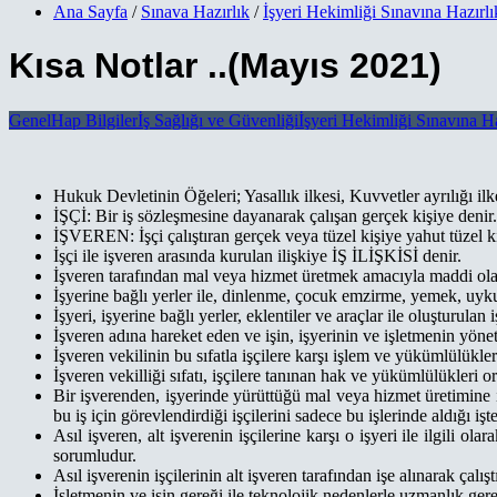
Ana Sayfa
/
Sınava Hazırlık
/
İşyeri Hekimliği Sınavına Hazırlı
Kısa Notlar ..(Mayıs 2021)
Genel
Hap Bilgiler
İş Sağlığı ve Güvenliği
İşyeri Hekimliği Sınavına Ha
Hukuk Devletinin Öğeleri; Yasallık ilkesi, Kuvvetler ayrılığı i
İŞÇİ: Bir iş sözleşmesine dayanarak çalışan gerçek kişiye denir.
İŞVEREN: İşçi çalıştıran gerçek veya tüzel kişiye yahut tüzel k
İşçi ile işveren arasında kurulan ilişkiye İŞ İLİŞKİSİ denir.
İşveren tarafından mal veya hizmet üretmek amacıyla maddi olan
İşyerine bağlı yerler ile, dinlenme, çocuk emzirme, yemek, uyku
İşyeri, işyerine bağlı yerler, eklentiler ve araçlar ile oluşturul
İşveren adına hareket eden ve işin, işyerinin ve işletmenin 
İşveren vekilinin bu sıfatla işçilere karşı işlem ve yükümlülük
İşveren vekilliği sıfatı, işçilere tanınan hak ve yükümlülükleri 
Bir işverenden, işyerinde yürüttüğü mal veya hizmet üretimine il
bu iş için görevlendirdiği işçilerini sadece bu işlerinde aldığı
Asıl işveren, alt işverenin işçilerine karşı o işyeri ile ilgili
sorumludur.
Asıl işverenin işçilerinin alt işveren tarafından işe alınarak çalı
İşletmenin ve işin gereği ile teknolojik nedenlerle uzmanlık gerek