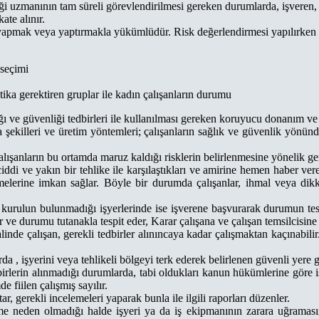
iği uzmanının tam süreli görevlendirilmesi gereken durumlarda, işveren, i
kate alınır.
 yapmak veya yaptırmakla yükümlüdür. Risk değerlendirmesi yapılırken a
 seçimi
itika gerektiren gruplar ile kadın çalışanların durumu
ğı ve güvenliği tedbirleri ile kullanılması gereken koruyucu donanım ve 
ma şekilleri ve üretim yöntemleri; çalışanların sağlık ve güvenlik yönü
lışanların bu ortamda maruz kaldığı risklerin belirlenmesine yönelik ger
n ciddi ve yakın bir tehlike ile karşılaştıkları ve amirine hemen haber v
lerine imkan sağlar. Böyle bir durumda çalışanlar, ihmal veya dikk
a, kurulun bulunmadığı işyerlerinde ise işverene başvurarak durumun tesp
r ve durumu tutanakla tespit eder, Karar çalışana ve çalışan temsilcisine ya
inde çalışan, gerekli tedbirler alınıncaya kadar çalışmaktan kaçınabili
 , işyerini veya tehlikeli bölgeyi terk ederek belirlenen güvenli yere g
dbirlerin alınmadığı durumlarda, tabi oldukları kanun hükümlerine göre 
 fiilen çalışmış sayılır.
ar, gerekli incelemeleri yaparak bunla ile ilgili raporları düzenler.
 neden olmadığı halde işyeri ya da iş ekipmanının zarara uğramasın