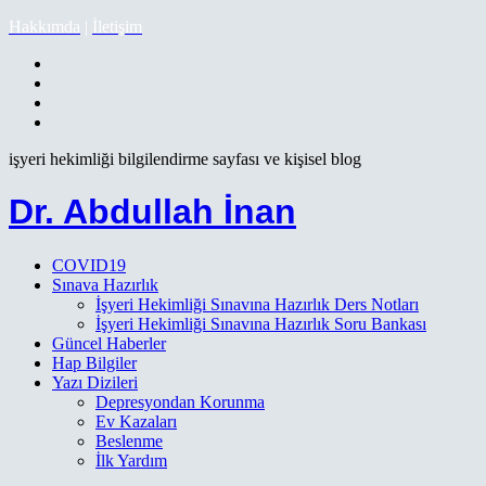
Hakkımda
|
İletişim
işyeri hekimliği bilgilendirme sayfası ve kişisel blog
Dr. Abdullah İnan
COVID19
Sınava Hazırlık
İşyeri Hekimliği Sınavına Hazırlık Ders Notları
İşyeri Hekimliği Sınavına Hazırlık Soru Bankası
Güncel Haberler
Hap Bilgiler
Yazı Dizileri
Depresyondan Korunma
Ev Kazaları
Beslenme
İlk Yardım