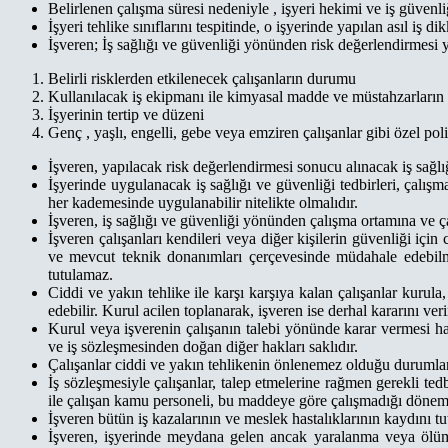
Belirlenen çalışma süresi nedeniyle , işyeri hekimi ve iş güvenl
İşyeri tehlike sınıflarını tespitinde, o işyerinde yapılan asıl iş dik
İşveren; İş sağlığı ve güvenliği yönünden risk değerlendirmesi
Belirli risklerden etkilenecek çalışanların durumu
Kullanılacak iş ekipmanı ile kimyasal madde ve müstahzarların
İşyerinin tertip ve düzeni
Genç , yaşlı, engelli, gebe veya emziren çalışanlar gibi özel pol
İşveren, yapılacak risk değerlendirmesi sonucu alınacak iş sağlı
İşyerinde uygulanacak iş sağlığı ve güvenliği tedbirleri, çalış
her kademesinde uygulanabilir nitelikte olmalıdır.
İşveren, iş sağlığı ve güvenliği yönünden çalışma ortamına ve ça
İşveren çalışanları kendileri veya diğer kişilerin güvenliği içi
ve mevcut teknik donanımları çerçevesinde müdahale edebilme
tutulamaz.
Ciddi ve yakın tehlike ile karşı karşıya kalan çalışanlar kurul
edebilir. Kurul acilen toplanarak, işveren ise derhal kararını veri
Kurul veya işverenin çalışanın talebi yönünde karar vermesi hal
ve iş sözleşmesinden doğan diğer hakları saklıdır.
Çalışanlar ciddi ve yakın tehlikenin önlenemez olduğu durumlarda
İş sözleşmesiyle çalışanlar, talep etmelerine rağmen gerekli te
ile çalışan kamu personeli, bu maddeye göre çalışmadığı dönemde
İşveren bütün iş kazalarının ve meslek hastalıklarının kaydını tut
İşveren, işyerinde meydana gelen ancak yaralanma veya ölüme