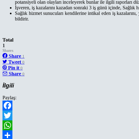
potansiyeli olan olayları inceleyerek bunlar ile ilgili raporları dü
İşveren, iş kazalarını kazadan sonraki 3 iş günü içinde, Sağlık hi
Sağlık hizmet sunucuları kendilerine intikal eden iş kazalarını
bildirir.
Total
1
Shares
Share
1
Tweet
0
Pin it
0
Share
0
İlgili
Paylaş:
Facebook
Twitter
WhatsApp