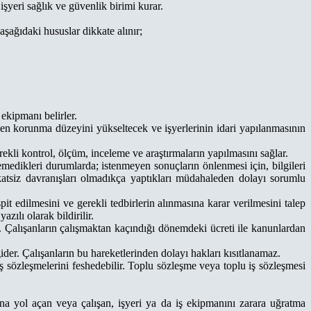
şyeri sağlık ve güvenlik birimi kurar.
şağıdaki hususlar dikkate alınır;
ekipmanı belirler.
nden korunma düzeyini yükseltecek ve işyerlerinin idari yapılanmasının
ekli kontrol, ölçüm, inceleme ve araştırmaların yapılmasını sağlar.
eremedikleri durumlarda; istenmeyen sonuçların önlenmesi için, bilgileri
atsiz davranışları olmadıkça yaptıkları müdahaleden dolayı sorumlu
it edilmesini ve gerekli tedbirlerin alınmasına karar verilmesini talep
zılı olarak bildirilir.
r. Çalışanların çalışmaktan kaçındığı dönemdeki ücreti ile kanunlardan
ider. Çalışanların bu hareketlerinden dolayı hakları kısıtlanamaz.
iş sözleşmelerini feshedebilir. Toplu sözleşme veya toplu iş sözleşmesi
a yol açan veya çalışan, işyeri ya da iş ekipmanını zarara uğratma