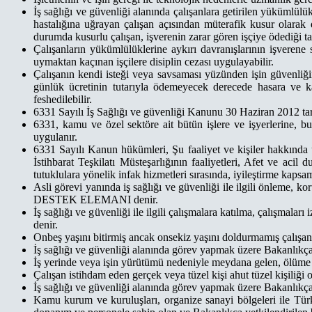
İş sağlığı ve güvenliği alanında çalışanlara getirilen yükümlülü
hastalığına uğrayan çalışan açısından müterafik kusur olarak
durumda kusurlu çalışan, işverenin zarar gören işçiye ödediği t
Çalışanların yükümlülüklerine aykırı davranışlarının işverene
uymaktan kaçınan işçilere disiplin cezası uygulayabilir.
Çalışanın kendi isteği veya savsaması yüzünden işin güvenliğin
günlük ücretinin tutarıyla ödemeyecek derecede hasara ve ka
feshedilebilir.
6331 Sayılı İş Sağlığı ve güvenliği Kanunu 30 Haziran 2012 tari
6331, kamu ve özel sektöre ait bütün işlere ve işyerlerine, bu 
uygulanır.
6331 Sayılı Kanun hükümleri, Şu faaliyet ve kişiler hakkında 
İstihbarat Teşkilatı Müsteşarlığının faaliyetleri, Afet ve ac
tutuklulara yönelik infak hizmetleri sırasında, iyileştirme kapsa
Asli görevi yanında iş sağlığı ve güvenliği ile ilgili önleme, 
DESTEK ELEMANI denir.
İş sağlığı ve güvenliği ile ilgili çalışmalara katılma, çalışma
denir.
Onbeş yaşını bitirmiş ancak onsekiz yaşını doldurmamış ça
İş sağlığı ve güvenliği alanında görev yapmak üzere Bakanlı
İş yerinde veya işin yürütümü nedeniyle meydana gelen, ölüme
Çalışan istihdam eden gerçek veya tüzel kişi ahut tüzel kişil
İş sağlığı ve güvenliği alanında görev yapmak üzere Bakanlıkç
Kamu kurum ve kuruluşları, organize sanayi bölgeleri ile Türk 