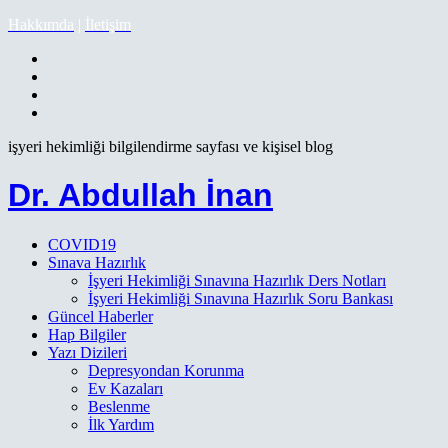
Hakkımda
|
İletişim
işyeri hekimliği bilgilendirme sayfası ve kişisel blog
Dr. Abdullah İnan
COVID19
Sınava Hazırlık
İşyeri Hekimliği Sınavına Hazırlık Ders Notları
İşyeri Hekimliği Sınavına Hazırlık Soru Bankası
Güncel Haberler
Hap Bilgiler
Yazı Dizileri
Depresyondan Korunma
Ev Kazaları
Beslenme
İlk Yardım