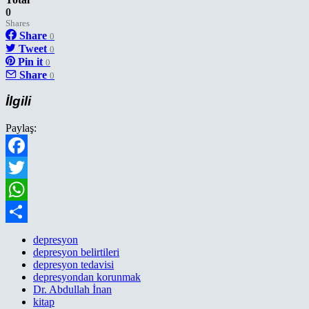
0
Shares
Share
0
Tweet
0
Pin it
0
Share
0
İlgili
Paylaş:
Facebook
Twitter
WhatsApp
Paylaş
depresyon
depresyon belirtileri
depresyon tedavisi
depresyondan korunmak
Dr. Abdullah İnan
kitap