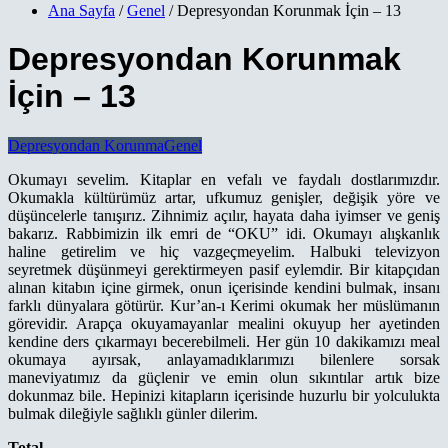
Ana Sayfa
/
Genel
/ Depresyondan Korunmak İçin – 13
Depresyondan Korunmak
İçin – 13
Depresyondan Korunma
Genel
Okumayı sevelim. Kitaplar en vefalı ve faydalı dostlarımızdır.
Okumakla kültürümüz artar, ufkumuz genişler, değişik yöre ve
düşüncelerle tanışırız. Zihnimiz açılır, hayata daha iyimser ve geniş
bakarız. Rabbimizin ilk emri de “OKU” idi. Okumayı alışkanlık
haline getirelim ve hiç vazgeçmeyelim. Halbuki televizyon
seyretmek düşünmeyi gerektirmeyen pasif eylemdir. Bir kitapçıdan
alınan kitabın içine girmek, onun içerisinde kendini bulmak, insanı
farklı dünyalara götürür. Kur’an-ı Kerimi okumak her müslümanın
görevidir. Arapça okuyamayanlar mealini okuyup her ayetinden
kendine ders çıkarmayı becerebilmeli. Her gün 10 dakikamızı meal
okumaya ayırsak, anlayamadıklarımızı bilenlere sorsak
maneviyatımız da güçlenir ve emin olun sıkıntılar artık bize
dokunmaz bile. Hepinizi kitapların içerisinde huzurlu bir yolculukta
bulmak dileğiyle sağlıklı günler dilerim.
Total