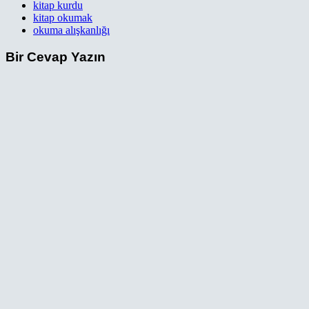
kitap kurdu
kitap okumak
okuma alışkanlığı
Bir Cevap Yazın