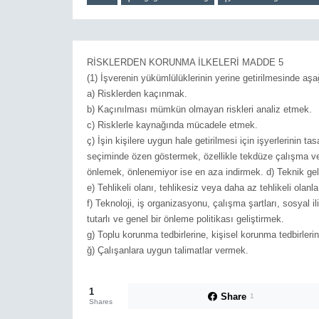
RİSKLERDEN KORUNMA İLKELERİ MADDE 5
(1) İşverenin yükümlülüklerinin yerine getirilmesinde aşa
a) Risklerden kaçınmak.
b) Kaçınılması mümkün olmayan riskleri analiz etmek.
c) Risklerle kaynağında mücadele etmek.
ç) İşin kişilere uygun hale getirilmesi için işyerlerinin t
seçiminde özen göstermek, özellikle tekdüze çalışma ve
önlemek, önlenemiyor ise en aza indirmek. d) Teknik g
e) Tehlikeli olanı, tehlikesiz veya daha az tehlikeli olanl
f) Teknoloji, iş organizasyonu, çalışma şartları, sosyal ili
tutarlı ve genel bir önleme politikası geliştirmek.
g) Toplu korunma tedbirlerine, kişisel korunma tedbirler
ğ) Çalışanlara uygun talimatlar vermek.
1
Share
1
Shares