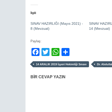
İlgili
SINAV HAZIRLIĞI (Mayıs 2021) -
SINAV HAZIRLI
8 (Mevzuat)
14 (Mevzuat)
Paylaş:
Facebook
Twitter
WhatsApp
Paylaş
14 ARALIK 2019 İşyeri Hekimliği Sınavı
Dr. Abdulla
BIR CEVAP YAZIN