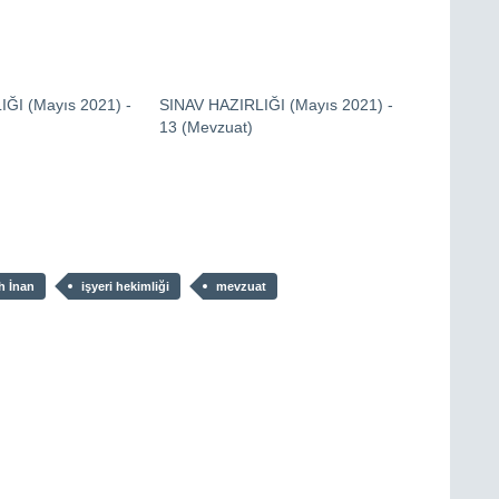
ĞI (Mayıs 2021) -
SINAV HAZIRLIĞI (Mayıs 2021) -
13 (Mevzuat)
h İnan
işyeri hekimliği
mevzuat