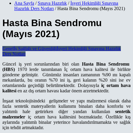
Ana Sayfa
/
Sınava Hazırlık
/
İşyeri Hekimliği Sınavına
Hazırlık Ders Notları
/ Hasta Bina Sendromu (Mayıs 2021)
Hasta Bina Sendromu
(Mayıs 2021)
Genel
İş Sağlığı ve Güvenliği
İşyeri Hekimliği Sınavına Hazırlık
Ders Notları
Güncel iş yeri sorunlarından biri olan
Hasta Bina Sendromu
(HBS)
1970 lerde tanımlanan İç ortam hava kalitesi ile birlikte
gündeme gelmiştir. Günümüz insanları zamanının %90 ını kapalı
mekanlarda, bu oranın %70 ini iş, geri kalanın %20 sini ise ev
ortamlarında geçirdiği belirtilmektedir. Dolayısıyla
iç ortam hava
kalitesi
en az dış ortam havası kadar önem arzetmektedir.
İnşaat teknolojisindeki gelişmeler ve yapı malzemesi olarak daha
fazla sentetik materyallerin kullanımı binaları daha konforlu ve
yalıtımlı hale getirirken diğer yandan kullanılan
sentetik
malzemeler
iç ortam hava kalitesini bozmaktadır. Özellikle kış
aylarında yalıtımlı binalar yeterince havalandırılmamakta ve sağlık
için tehdit artmaktadır.