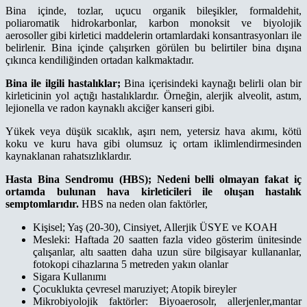
Bina içinde, tozlar, uçucu organik bileşikler, formaldehit,
poliaromatik hidrokarbonlar, karbon monoksit ve biyolojik
aerosoller gibi kirletici maddelerin ortamlardaki konsantrasyonları ile
belirlenir. Bina içinde çalışırken görülen bu belirtiler bina dışına
çıkınca kendiliğinden ortadan kalkmaktadır.
Bina ile ilgili hastalıklar;
Bina içerisindeki kaynağı belirli olan bir
kirleticinin yol açtığı hastalıklardır. Örneğin, alerjik alveolit, astım,
lejionella ve radon kaynaklı akciğer kanseri gibi.
Yükek veya düşük sıcaklık, aşırı nem, yetersiz hava akımı, kötü
koku ve kuru hava gibi olumsuz iç ortam iklimlendirmesinden
kaynaklanan rahatsızlıklardır.
Hasta Bina Sendromu (HBS); Nedeni belli olmayan fakat iç
ortamda bulunan hava kirleticileri ile oluşan hastalık
semptomlarıdır.
HBS na neden olan faktörler,
Kişisel; Yaş (20-30), Cinsiyet, Allerjik ÜSYE ve KOAH
Mesleki: Haftada 20 saatten fazla video gösterim ünitesinde
çalışanlar, altı saatten daha uzun süre bilgisayar kullananlar,
fotokopi cihazlarına 5 metreden yakın olanlar
Sigara Kullanımı
Çocuklukta çevresel maruziyet; Atopik bireyler
Mikrobiyolojik faktörler: Biyoaerosolr, allerjenler,mantar