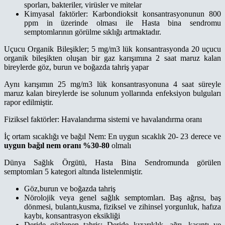
sporları, bakteriler, virüsler ve mitelar
Kimyasal faktörler: Karbondioksit konsantrasyonunun 800
ppm in üzerinde olması ile Hasta bina sendromu
semptomlarının görülme sıklığı artmaktadır.
Uçucu Organik Bileşikler; 5 mg/m3 lük konsantrasyonda 20 uçucu
organik bileşikten oluşan bir gaz karışımına 2 saat maruz kalan
bireylerde göz, burun ve boğazda tahriş yapar
Aynı karışımın 25 mg/m3 lük konsantrasyonuna 4 saat süreyle
maruz kalan bireylerde ise solunum yollarında enfeksiyon bulguları
rapor edilmiştir.
Fiziksel faktörler: Havalandırma sistemi ve havalandırma oranı
İç ortam sıcaklığı ve bağıl Nem: En uygun sıcaklık 20- 23 derece ve
uygun bağıl nem oranı %30-80
olmalı
Dünya Sağlık Örgütü, Hasta Bina Sendromunda görülen
semptomları 5 kategori altında listelenmiştir.
Göz,burun ve boğazda tahriş
Nörolojik veya genel sağlık semptomları. Baş ağrısı, baş
dönmesi, bulantı,kusma, fiziksel ve zihinsel yorgunluk, hafıza
kaybı, konsantrasyon eksikliği
Deride gözlenen tahriş; Deride kızarıklık, ağrı, kaşıntı ve