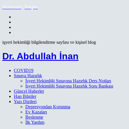
Hakkımda
|
İletişim
işyeri hekimliği bilgilendirme sayfası ve kişisel blog
Dr. Abdullah İnan
COVID19
Sınava Hazırlık
İşyeri Hekimliği Sınavına Hazırlık Ders Notları
İşyeri Hekimliği Sınavına Hazırlık Soru Bankası
Güncel Haberler
Hap Bilgiler
Yazı Dizileri
Depresyondan Korunma
Ev Kazaları
Beslenme
İlk Yardım