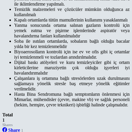
ile iklimlendirme yapılmalı.
Temizlik malzemeleri ve çözücüler mümkün olduğunca az
kullanılmalı
Kapalı ortamlarda tütün mamullerinin kullanımı yasaklanmalı
Yanma sonucunda ortama salınan gazların kontrolü için
yemek ısıtma ve pişirme işlemlerinde aspiratör veya
havalandırma fanları kullanılmalıdır
Soba ile ısıtılan ortamlarda, sobaların bağlı olduğu bacalar
yılda bir kez temizlenmelidir
Biyoaerosolların kontrolü için ise ev ve ofis gibi iç ortamlar
iyi temizlenmeli ve tozlardan arındırılmalıdır.
Dijital baskı atölyeleri ve kuru temizleyiciler gibi iç ortam
kirleticilerine maruziyetin çok olduğu işyerleri iyi
havalandırımalıdır
Çalışanlara iş ortamına bağlı stresörlerden uzak durulmasını
sağlamaya yönelik stresle baş etmeye yönelik eğitimler
verilmelidir.
Hasta Bina Sendromuna bağlı semptomların önlenmesi için
Mimarlar, mühendisler (çevre, makine vb) ve sağlık personeli
(hekim, hemşire, çevre teknikeri) işbirliği halinde çalışmalıdır.
Total
1
Shares
Share
1