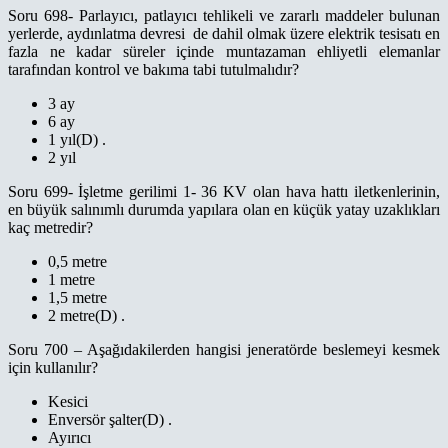
Soru 698- Parlayıcı, patlayıcı tehlikeli ve zararlı maddeler bulunan
yerlerde, aydınlatma devresi de dahil olmak üzere elektrik tesisatı en
fazla ne kadar süreler içinde muntazaman ehliyetli elemanlar
tarafından kontrol ve bakıma tabi tutulmalıdır?
3 ay
6 ay
1 yıl(D) .
2 yıl
Soru 699- İşletme gerilimi 1- 36 KV olan hava hattı iletkenlerinin,
en büyük salınımlı durumda yapılara olan en küçük yatay uzaklıkları
kaç metredir?
0,5 metre
1 metre
1,5 metre
2 metre(D) .
Soru 700 – Aşağıdakilerden hangisi jeneratörde beslemeyi kesmek
için kullanılır?
Kesici
Enversör şalter(D) .
Ayırıcı