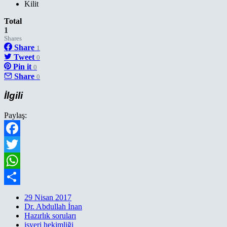
Kilit
Total
1
Shares
Share
1
Tweet
0
Pin it
0
Share
0
İlgili
Paylaş:
Facebook
Twitter
WhatsApp
Paylaş
29 Nisan 2017
Dr. Abdullah İnan
Hazırlık soruları
işyeri hekimliği