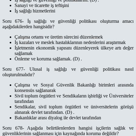
Sanayi ve ticarette iş teftişini
İş sağlığı hizmetlerini
Soru 676- İş sağlığı ve güvenliği politikası oluşturma amacı
aşağıdakilerden hangisidir?
Çalışma ortamı ve üretim sürecini düzenlemek
İş kazaları ve meslek hastalıklarının nedenlerini araştırmak
İşletmenin ekonomik yapısını düzenleyerek ülkeye artı değer
sağlamak
Önleme ve koruma sağlamak. (D) .
Soru 677- Ulusal iş sağlığı ve güvenliği politikası nasıl
oluşturulmalıdır?
Çalışma ve Sosyal Güvenlik Bakanlığı birimleri arasında
konsensüs sağlanarak
Sivil toplum örgütleri ve Sendikaların işbirliği ve Üniversiteler
tarafından
Sendikalar, sivil toplum örgütleri ve üniversitelerin görüşü
alınarak devlet tarafından. (D) .
Bakanlıklar arası diyalog ile devlet tarafından
Soru 678- Aşağıda belirtilenlerden hangisi işçilerin sağlık ve
güvenliklerinin sağlanması için kaynağında koruma değildir?