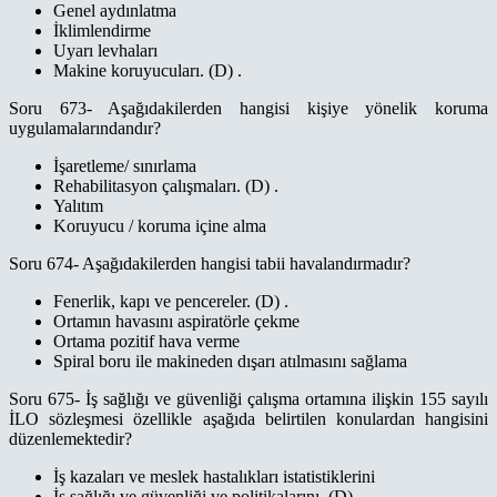
Genel aydınlatma
İklimlendirme
Uyarı levhaları
Makine koruyucuları. (D) .
Soru 673- Aşağıdakilerden hangisi kişiye yönelik koruma
uygulamalarındandır?
İşaretleme/ sınırlama
Rehabilitasyon çalışmaları. (D) .
Yalıtım
Koruyucu / koruma içine alma
Soru 674- Aşağıdakilerden hangisi tabii havalandırmadır?
Fenerlik, kapı ve pencereler. (D) .
Ortamın havasını aspiratörle çekme
Ortama pozitif hava verme
Spiral boru ile makineden dışarı atılmasını sağlama
Soru 675- İş sağlığı ve güvenliği çalışma ortamına ilişkin 155 sayılı
İLO sözleşmesi özellikle aşağıda belirtilen konulardan hangisini
düzenlemektedir?
İş kazaları ve meslek hastalıkları istatistiklerini
İş sağlığı ve güvenliği ve politikalarını. (D) .