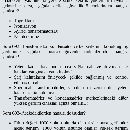
maddelerin yakınındaki yerlere statik elektrik yüklerinin meydana
gelmesine karşı, aşağıda verilen güvenlik önlemlerinden hangisi
yanlıştır?
Topraklama
İyonizasyon
Ayırıcı transformatör(D) .
Nemlendirme
Soru 692- Transformatör, kondansatör ve benzerlerinin konulduğu iş
yerlerinde aşağıdaki alınacak güvenlik önlemlerinden hangisi
yanlıştır?
Yeteri kadar havalandırılması sağlanmalı ve duvarları ile
kapıları yangına dayanıklı olmalı
Şarj kalıntılarını önleyecek şekilde bağlanmış ve kontrol
edilmiş olmalı
Soğutmalı transformatörler, yanabilir malzemelerden yeteri
kadar uzakta bulunmalı
Transformatörler ve kondansatörler merkezlerindeki diğer
yüksek gerilim cihazları açıkta olmalı(D) .
Soru 693- Aşağıdakilerden hangisi doğrudur?
Etkin değeri 1000 voltun altında olan fazlar arası gerilimler
alçak gerilim, 1000 voltun üstünde olanlar yüksek gerilim