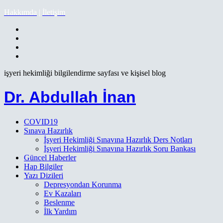
Hakkımda
|
İletişim
işyeri hekimliği bilgilendirme sayfası ve kişisel blog
Dr. Abdullah İnan
COVID19
Sınava Hazırlık
İşyeri Hekimliği Sınavına Hazırlık Ders Notları
İşyeri Hekimliği Sınavına Hazırlık Soru Bankası
Güncel Haberler
Hap Bilgiler
Yazı Dizileri
Depresyondan Korunma
Ev Kazaları
Beslenme
İlk Yardım