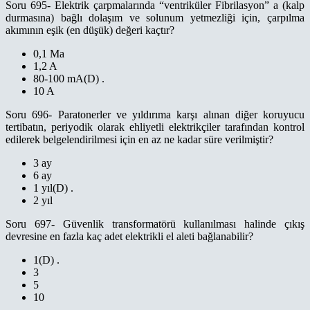
Soru 695- Elektrik çarpmalarında “ventriküler Fibrilasyon” a (kalp
durmasına) bağlı dolaşım ve solunum yetmezliği için, çarpılma
akımının eşik (en düşük) değeri kaçtır?
0,1 Ma
1,2 A
80-100 mA(D) .
10 A
Soru 696- Paratonerler ve yıldırıma karşı alınan diğer koruyucu
tertibatın, periyodik olarak ehliyetli elektrikçiler tarafından kontrol
edilerek belgelendirilmesi için en az ne kadar süre verilmiştir?
3 ay
6 ay
1 yıl(D) .
2 yıl
Soru 697- Güvenlik transformatörü kullanılması halinde çıkış
devresine en fazla kaç adet elektrikli el aleti bağlanabilir?
1(D) .
3
5
10