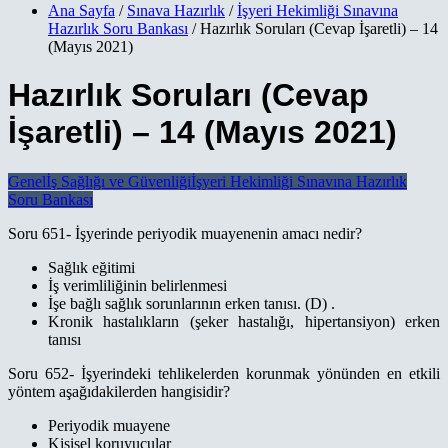
Ana Sayfa
/
Sınava Hazırlık
/
İşyeri Hekimliği Sınavına
Hazırlık Soru Bankası
/ Hazırlık Soruları (Cevap İşaretli) – 14
(Mayıs 2021)
Hazırlık Soruları (Cevap
İşaretli) – 14 (Mayıs 2021)
Genel
İş Sağlığı ve Güvenliği
İşyeri Hekimliği Sınavına Hazırlık
Soru Bankası
Soru 651- İşyerinde periyodik muayenenin amacı nedir?
Sağlık eğitimi
İş verimliliğinin belirlenmesi
İşe bağlı sağlık sorunlarının erken tanısı. (D) .
Kronik hastalıkların (şeker hastalığı, hipertansiyon) erken
tanısı
Soru 652- İşyerindeki tehlikelerden korunmak yönünden en etkili
yöntem aşağıdakilerden hangisidir?
Periyodik muayene
Kişisel koruyucular