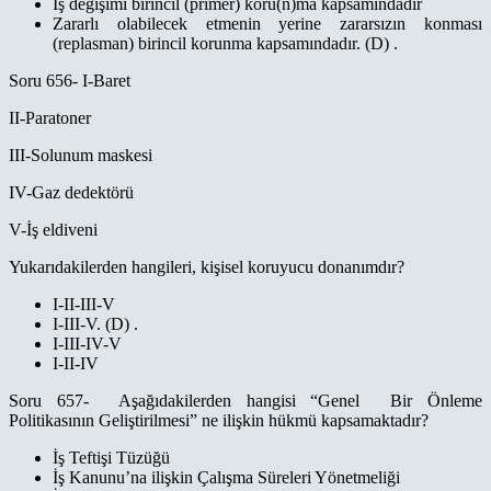
İş değişimi birincil (primer) koru(n)ma kapsamındadır
Zararlı olabilecek etmenin yerine zararsızın konması
(replasman) birincil korunma kapsamındadır. (D) .
Soru 656- I-Baret
II-Paratoner
III-Solunum maskesi
IV-Gaz dedektörü
V-İş eldiveni
Yukarıdakilerden hangileri, kişisel koruyucu donanımdır?
I-II-III-V
I-III-V. (D) .
I-III-IV-V
I-II-IV
Soru 657- Aşağıdakilerden hangisi “Genel Bir Önleme
Politikasının Geliştirilmesi” ne ilişkin hükmü kapsamaktadır?
İş Teftişi Tüzüğü
İş Kanunu’na ilişkin Çalışma Süreleri Yönetmeliği