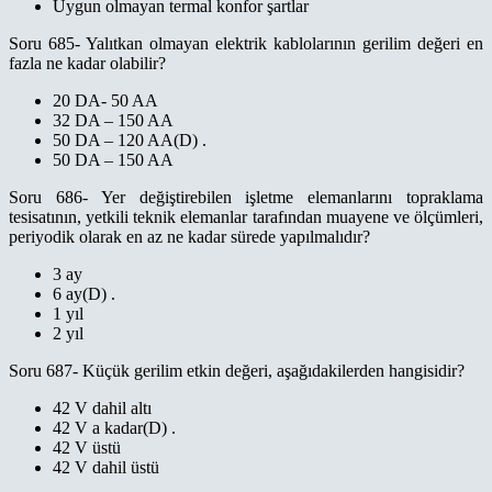
Uygun olmayan termal konfor şartlar
Soru 685- Yalıtkan olmayan elektrik kablolarının gerilim değeri en
fazla ne kadar olabilir?
20 DA- 50 AA
32 DA – 150 AA
50 DA – 120 AA(D) .
50 DA – 150 AA
Soru 686- Yer değiştirebilen işletme elemanlarını topraklama
tesisatının, yetkili teknik elemanlar tarafından muayene ve ölçümleri,
periyodik olarak en az ne kadar sürede yapılmalıdır?
3 ay
6 ay(D) .
1 yıl
2 yıl
Soru 687- Küçük gerilim etkin değeri, aşağıdakilerden hangisidir?
42 V dahil altı
42 V a kadar(D) .
42 V üstü
42 V dahil üstü