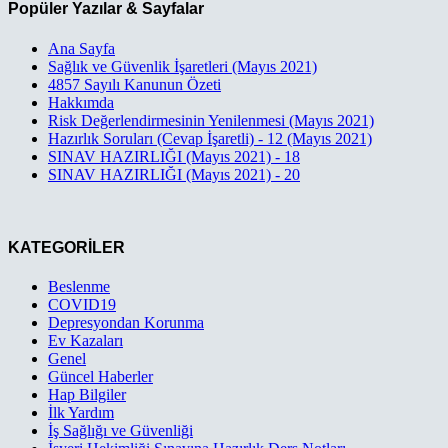
Popüler Yazılar & Sayfalar
Ana Sayfa
Sağlık ve Güvenlik İşaretleri (Mayıs 2021)
4857 Sayılı Kanunun Özeti
Hakkımda
Risk Değerlendirmesinin Yenilenmesi (Mayıs 2021)
Hazırlık Soruları (Cevap İşaretli) - 12 (Mayıs 2021)
SINAV HAZIRLIĞI (Mayıs 2021) - 18
SINAV HAZIRLIĞI (Mayıs 2021) - 20
KATEGORİLER
Beslenme
COVID19
Depresyondan Korunma
Ev Kazaları
Genel
Güncel Haberler
Hap Bilgiler
İlk Yardım
İş Sağlığı ve Güvenliği