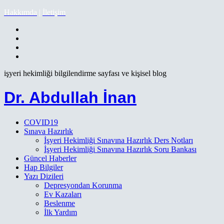
Hakkımda
|
İletişim
işyeri hekimliği bilgilendirme sayfası ve kişisel blog
Dr. Abdullah İnan
COVID19
Sınava Hazırlık
İşyeri Hekimliği Sınavına Hazırlık Ders Notları
İşyeri Hekimliği Sınavına Hazırlık Soru Bankası
Güncel Haberler
Hap Bilgiler
Yazı Dizileri
Depresyondan Korunma
Ev Kazaları
Beslenme
İlk Yardım