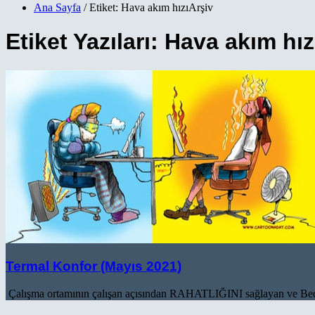
Ana Sayfa
/ Etiket: Hava akım hızıArşiv
Etiket Yazıları: Hava akım hız
Termal Konfor (Mayıs 2021)
Çalışma ortamının çalışan açısından RAHATLIĞINI sağlayan ve Bedense