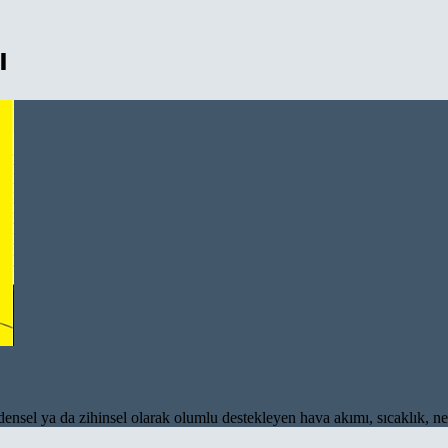
ı
l ya da zihinsel olarak olumlu destekleyen hava akımı, sıcaklık, nem v