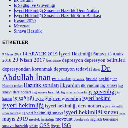
İlk Yardım
İş Sağlığı ve Güvenliği
İşyeri Hekimliği Sınavına Hazırlık Ders Notları
İşyeri Hekimliği Sınavına Hazırlık Soru Bankası
Kasım 2020
Mevzuat
Sınava Hazırlık
ETİKETLER
14 ARALIK 2019 İşyeri Hekimliği Sınavı
15 Aralık
9 Mayıs 2021
29 Nisan 2017
depresyon
depresyon belirtileri
2018
beslenme
Dr.
depresyondan korunmak
depresyon tedavisi
diyet
Abdullah İnan
ev kazaları
first aid
hap bilgiler
ev kazası
Hazırlık soruları
ilkyardım
ilk yardım
isg sınavı
isg
Hazırlık notları
iş güvenliği
sınavı ders notları
isg sınavı hazırlık
iş
isg sınavına hazırlık
iş sağlığı
işyeri hekimi
iş sağlığı ve güvenliği
kazası
işyeri hekimliği
işyeri hekimliği ders notları
işyeri hekimliği
işyeri hekimliği sınavı
iş yeri hekimliği sınavı
sınav hazırlığı
kaza
mayıs 2019
mevzuat
meslek hastalığı
sağlıklı beslenme
obezite
risk
ÖSS
İSG
sınava hazırlık
ösym
tehlike