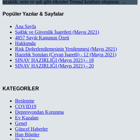
sıcaklık, nem ve ışık gibi etkenler Termal konforu oluşturur. ...
Popüler Yazılar & Sayfalar
Ana Sayfa
Sağlık ve Güvenlik İşaretleri (Mayıs 2021)
4857 Sayılı Kanunun Özeti
Hakkımda
Risk Değerlendirmesinin Yenilenmesi (Mayıs 2021)
Hazırlık Soruları (Cevap İşaretli) - 12 (Mayıs 2021)
SINAV HAZIRLIĞI (Mayıs 2021) - 18
SINAV HAZIRLIĞI (Mayıs 2021) - 20
KATEGORİLER
Beslenme
COVID19
Depresyondan Korunma
Ev Kazaları
Genel
Güncel Haberler
Hap Bilgiler