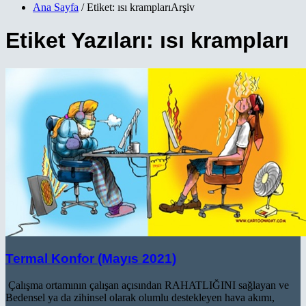
Ana Sayfa
/ Etiket: ısı kramplarıArşiv
Etiket Yazıları: ısı krampları
Termal Konfor (Mayıs 2021)
Çalışma ortamının çalışan açısından RAHATLIĞINI sağlayan ve
Bedensel ya da zihinsel olarak olumlu destekleyen hava akımı,