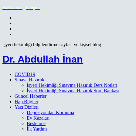
Hakkımda
|
İletişim
işyeri hekimliği bilgilendirme sayfası ve kişisel blog
Dr. Abdullah İnan
COVID19
Sınava Hazırlık
İşyeri Hekimliği Sınavına Hazırlık Ders Notları
İşyeri Hekimliği Sınavına Hazırlık Soru Bankası
Güncel Haberler
Hap Bilgiler
Yazı Dizileri
Depresyondan Korunma
Ev Kazaları
Beslenme
İlk Yardım