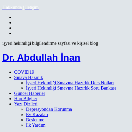
Hakkımda
|
İletişim
işyeri hekimliği bilgilendirme sayfası ve kişisel blog
Dr. Abdullah İnan
COVID19
Sınava Hazırlık
İşyeri Hekimliği Sınavına Hazırlık Ders Notları
İşyeri Hekimliği Sınavına Hazırlık Soru Bankası
Güncel Haberler
Hap Bilgiler
Yazı Dizileri
Depresyondan Korunma
Ev Kazaları
Beslenme
İlk Yardım