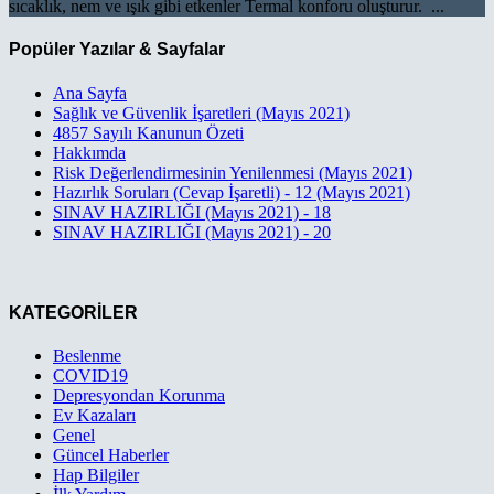
sıcaklık, nem ve ışık gibi etkenler Termal konforu oluşturur. ...
Popüler Yazılar & Sayfalar
Ana Sayfa
Sağlık ve Güvenlik İşaretleri (Mayıs 2021)
4857 Sayılı Kanunun Özeti
Hakkımda
Risk Değerlendirmesinin Yenilenmesi (Mayıs 2021)
Hazırlık Soruları (Cevap İşaretli) - 12 (Mayıs 2021)
SINAV HAZIRLIĞI (Mayıs 2021) - 18
SINAV HAZIRLIĞI (Mayıs 2021) - 20
KATEGORİLER
Beslenme
COVID19
Depresyondan Korunma
Ev Kazaları
Genel
Güncel Haberler
Hap Bilgiler