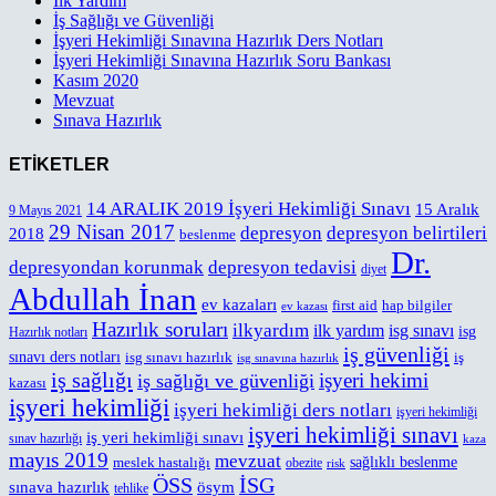
İlk Yardım
İş Sağlığı ve Güvenliği
İşyeri Hekimliği Sınavına Hazırlık Ders Notları
İşyeri Hekimliği Sınavına Hazırlık Soru Bankası
Kasım 2020
Mevzuat
Sınava Hazırlık
ETİKETLER
14 ARALIK 2019 İşyeri Hekimliği Sınavı
15 Aralık
9 Mayıs 2021
29 Nisan 2017
depresyon
depresyon belirtileri
2018
beslenme
Dr.
depresyondan korunmak
depresyon tedavisi
diyet
Abdullah İnan
ev kazaları
first aid
hap bilgiler
ev kazası
Hazırlık soruları
ilkyardım
ilk yardım
isg sınavı
isg
Hazırlık notları
iş güvenliği
sınavı ders notları
isg sınavı hazırlık
iş
isg sınavına hazırlık
iş sağlığı
işyeri hekimi
iş sağlığı ve güvenliği
kazası
işyeri hekimliği
işyeri hekimliği ders notları
işyeri hekimliği
işyeri hekimliği sınavı
iş yeri hekimliği sınavı
sınav hazırlığı
kaza
mayıs 2019
mevzuat
meslek hastalığı
sağlıklı beslenme
obezite
risk
ÖSS
İSG
sınava hazırlık
ösym
tehlike