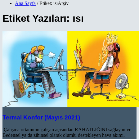
Ana Sayfa
/ Etiket: ısıArşiv
Etiket Yazıları: ısı
Termal Konfor (Mayıs 2021)
Çalışma ortamının çalışan açısından RAHATLIĞINI sağlayan ve
Bedensel ya da zihinsel olarak olumlu destekleyen hava akımı,