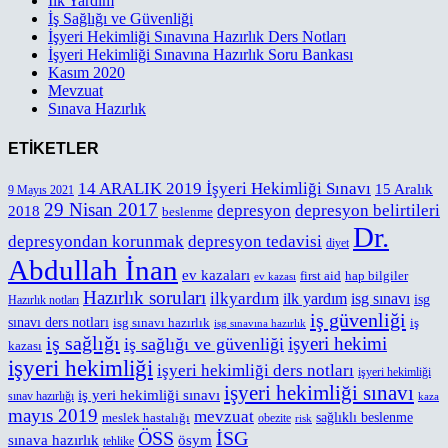
İlk Yardım
İş Sağlığı ve Güvenliği
İşyeri Hekimliği Sınavına Hazırlık Ders Notları
İşyeri Hekimliği Sınavına Hazırlık Soru Bankası
Kasım 2020
Mevzuat
Sınava Hazırlık
ETİKETLER
14 ARALIK 2019 İşyeri Hekimliği Sınavı
15 Aralık
9 Mayıs 2021
29 Nisan 2017
depresyon
depresyon belirtileri
2018
beslenme
Dr.
depresyondan korunmak
depresyon tedavisi
diyet
Abdullah İnan
ev kazaları
first aid
hap bilgiler
ev kazası
Hazırlık soruları
ilkyardım
ilk yardım
isg sınavı
isg
Hazırlık notları
iş güvenliği
sınavı ders notları
isg sınavı hazırlık
iş
isg sınavına hazırlık
iş sağlığı
işyeri hekimi
iş sağlığı ve güvenliği
kazası
işyeri hekimliği
işyeri hekimliği ders notları
işyeri hekimliği
işyeri hekimliği sınavı
iş yeri hekimliği sınavı
sınav hazırlığı
kaza
mayıs 2019
mevzuat
meslek hastalığı
sağlıklı beslenme
obezite
risk
ÖSS
İSG
sınava hazırlık
ösym
tehlike