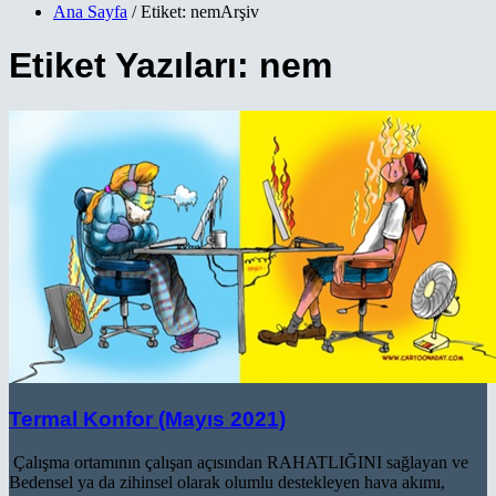
Ana Sayfa
/ Etiket: nemArşiv
Etiket Yazıları: nem
Termal Konfor (Mayıs 2021)
Çalışma ortamının çalışan açısından RAHATLIĞINI sağlayan ve
Bedensel ya da zihinsel olarak olumlu destekleyen hava akımı,