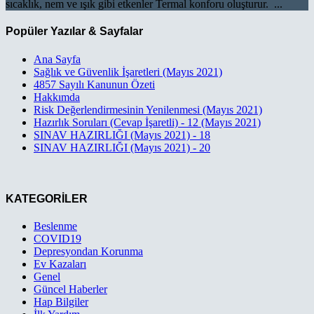
sıcaklık, nem ve ışık gibi etkenler Termal konforu oluşturur. ...
Popüler Yazılar & Sayfalar
Ana Sayfa
Sağlık ve Güvenlik İşaretleri (Mayıs 2021)
4857 Sayılı Kanunun Özeti
Hakkımda
Risk Değerlendirmesinin Yenilenmesi (Mayıs 2021)
Hazırlık Soruları (Cevap İşaretli) - 12 (Mayıs 2021)
SINAV HAZIRLIĞI (Mayıs 2021) - 18
SINAV HAZIRLIĞI (Mayıs 2021) - 20
KATEGORİLER
Beslenme
COVID19
Depresyondan Korunma
Ev Kazaları
Genel
Güncel Haberler
Hap Bilgiler