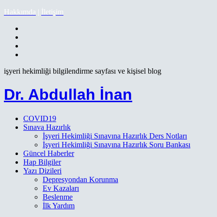
Hakkımda
|
İletişim
işyeri hekimliği bilgilendirme sayfası ve kişisel blog
Dr. Abdullah İnan
COVID19
Sınava Hazırlık
İşyeri Hekimliği Sınavına Hazırlık Ders Notları
İşyeri Hekimliği Sınavına Hazırlık Soru Bankası
Güncel Haberler
Hap Bilgiler
Yazı Dizileri
Depresyondan Korunma
Ev Kazaları
Beslenme
İlk Yardım