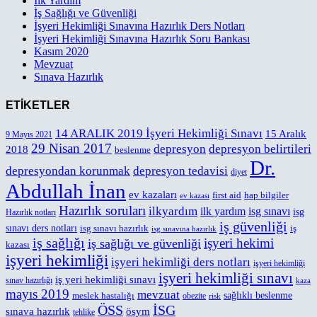
İlk Yardım
İş Sağlığı ve Güvenliği
İşyeri Hekimliği Sınavına Hazırlık Ders Notları
İşyeri Hekimliği Sınavına Hazırlık Soru Bankası
Kasım 2020
Mevzuat
Sınava Hazırlık
ETİKETLER
14 ARALIK 2019 İşyeri Hekimliği Sınavı
15 Aralık
9 Mayıs 2021
29 Nisan 2017
depresyon
depresyon belirtileri
2018
beslenme
Dr.
depresyondan korunmak
depresyon tedavisi
diyet
Abdullah İnan
ev kazaları
first aid
hap bilgiler
ev kazası
Hazırlık soruları
ilkyardım
ilk yardım
isg sınavı
isg
Hazırlık notları
iş güvenliği
sınavı ders notları
isg sınavı hazırlık
iş
isg sınavına hazırlık
iş sağlığı
işyeri hekimi
iş sağlığı ve güvenliği
kazası
işyeri hekimliği
işyeri hekimliği ders notları
işyeri hekimliği
işyeri hekimliği sınavı
iş yeri hekimliği sınavı
sınav hazırlığı
kaza
mayıs 2019
mevzuat
meslek hastalığı
sağlıklı beslenme
obezite
risk
ÖSS
İSG
sınava hazırlık
ösym
tehlike