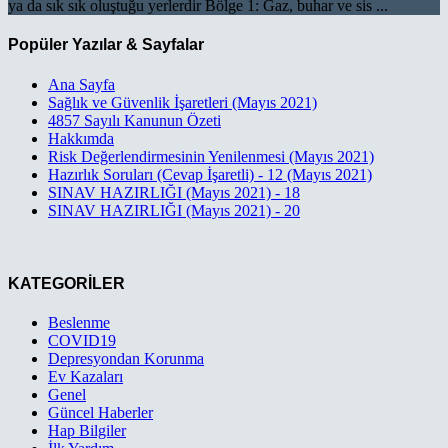
ya da sık sık oluştuğu yerlerdir Bölge 1: Gaz, buhar ve sis ...
Popüler Yazılar & Sayfalar
Ana Sayfa
Sağlık ve Güvenlik İşaretleri (Mayıs 2021)
4857 Sayılı Kanunun Özeti
Hakkımda
Risk Değerlendirmesinin Yenilenmesi (Mayıs 2021)
Hazırlık Soruları (Cevap İşaretli) - 12 (Mayıs 2021)
SINAV HAZIRLIĞI (Mayıs 2021) - 18
SINAV HAZIRLIĞI (Mayıs 2021) - 20
KATEGORİLER
Beslenme
COVID19
Depresyondan Korunma
Ev Kazaları
Genel
Güncel Haberler
Hap Bilgiler