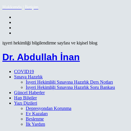
Hakkımda
|
İletişim
işyeri hekimliği bilgilendirme sayfası ve kişisel blog
Dr. Abdullah İnan
COVID19
Sınava Hazırlık
İşyeri Hekimliği Sınavına Hazırlık Ders Notları
İşyeri Hekimliği Sınavına Hazırlık Soru Bankası
Güncel Haberler
Hap Bilgiler
Yazı Dizileri
Depresyondan Korunma
Ev Kazaları
Beslenme
İlk Yardım