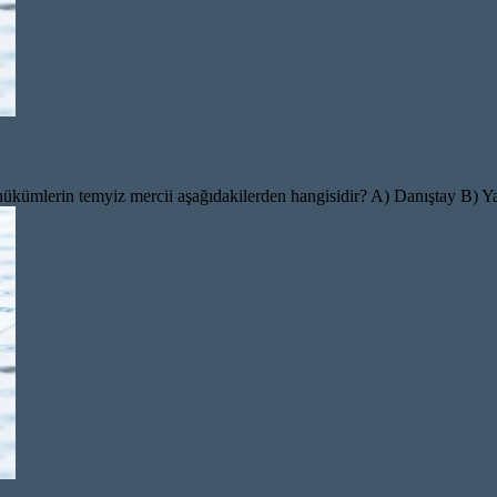
n hükümlerin temyiz mercii aşağıdakilerden hangisidir? A) Danıştay B) 