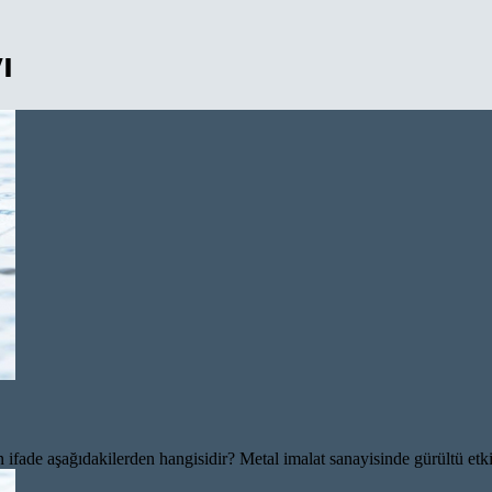
ı
 ifade aşağıdakilerden hangisidir? Metal imalat sanayisinde gürültü etki