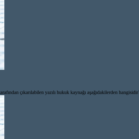
arafından çıkarılabilen yazılı hukuk kaynağı aşağıdakilerden hangisid