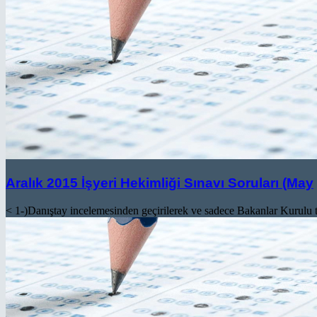
Aralık 2015 İşyeri Hekimliği Sınavı Soruları (May
< 1-)Danıştay incelemesinden geçirilerek ve sadece Bakanlar Kurulu t