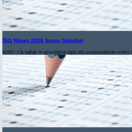
İSG Nisan 2016 Sınav Soruları
SORU-1:İş sağlığı ve güvenliğiyle ilgili adli uyuşmazlıklarda verile