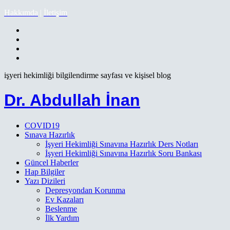
Hakkımda
|
İletişim
işyeri hekimliği bilgilendirme sayfası ve kişisel blog
Dr. Abdullah İnan
COVID19
Sınava Hazırlık
İşyeri Hekimliği Sınavına Hazırlık Ders Notları
İşyeri Hekimliği Sınavına Hazırlık Soru Bankası
Güncel Haberler
Hap Bilgiler
Yazı Dizileri
Depresyondan Korunma
Ev Kazaları
Beslenme
İlk Yardım