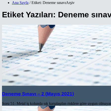
Ana Sayfa
/ Etiket: Deneme sınavıArşiv
Etiket Yazıları: Deneme sınav
Deneme Sınavı – 2 (Mayıs 2021)
Soru 51- Metal iş kolunda sık karşılaşılan risklere göre uygun olmayan