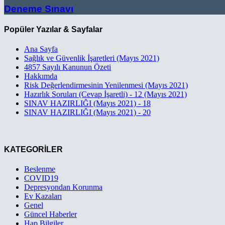
Deneme Sınavı
Popüler Yazılar & Sayfalar
Ana Sayfa
Sağlık ve Güvenlik İşaretleri (Mayıs 2021)
4857 Sayılı Kanunun Özeti
Hakkımda
Risk Değerlendirmesinin Yenilenmesi (Mayıs 2021)
Hazırlık Soruları (Cevap İşaretli) - 12 (Mayıs 2021)
SINAV HAZIRLIĞI (Mayıs 2021) - 18
SINAV HAZIRLIĞI (Mayıs 2021) - 20
KATEGORİLER
Beslenme
COVID19
Depresyondan Korunma
Ev Kazaları
Genel
Güncel Haberler
Hap Bilgiler