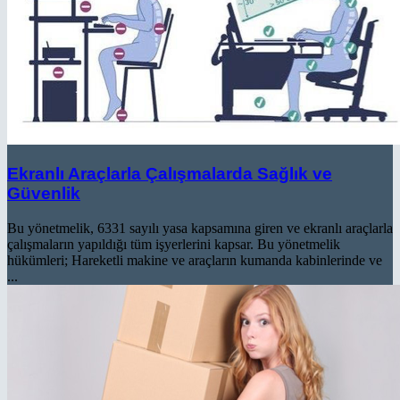
Ekranlı Araçlarla Çalışmalarda Sağlık ve
Güvenlik
Bu yönetmelik, 6331 sayılı yasa kapsamına giren ve ekranlı araçlarla
çalışmaların yapıldığı tüm işyerlerini kapsar. Bu yönetmelik
hükümleri; Hareketli makine ve araçların kumanda kabinlerinde ve
...