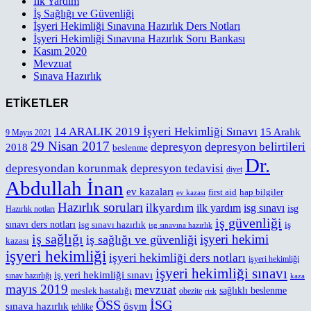
İlk Yardım
İş Sağlığı ve Güvenliği
İşyeri Hekimliği Sınavına Hazırlık Ders Notları
İşyeri Hekimliği Sınavına Hazırlık Soru Bankası
Kasım 2020
Mevzuat
Sınava Hazırlık
ETİKETLER
14 ARALIK 2019 İşyeri Hekimliği Sınavı
15 Aralık
9 Mayıs 2021
29 Nisan 2017
depresyon
depresyon belirtileri
2018
beslenme
Dr.
depresyondan korunmak
depresyon tedavisi
diyet
Abdullah İnan
ev kazaları
first aid
hap bilgiler
ev kazası
Hazırlık soruları
ilkyardım
ilk yardım
isg sınavı
isg
Hazırlık notları
iş güvenliği
sınavı ders notları
isg sınavı hazırlık
iş
isg sınavına hazırlık
iş sağlığı
işyeri hekimi
iş sağlığı ve güvenliği
kazası
işyeri hekimliği
işyeri hekimliği ders notları
işyeri hekimliği
işyeri hekimliği sınavı
iş yeri hekimliği sınavı
sınav hazırlığı
kaza
mayıs 2019
mevzuat
meslek hastalığı
sağlıklı beslenme
obezite
risk
ÖSS
İSG
sınava hazırlık
ösym
tehlike