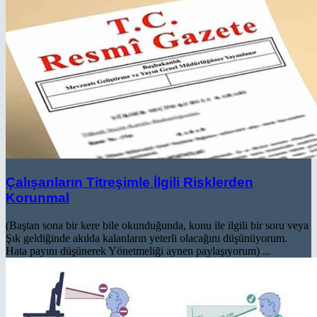
Çalışanların Titreşimle İlgili Risklerden
Korunmal
(Baştan sona bir kere bile okunduğunda, konu ile ilgili bir soru veya
Şık geldiğinde akılda kalanların yeterli olacağını düşünüyorum.
Hata payını düşünerek Yönetmeliği aynen paylaşıyorum) ...