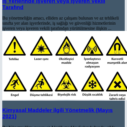
İş Yerlerinde İşveren veya İşveren Vekili
Tarafınd
Bu yönetmeliğin amacı, elliden az çalışanı bulunan ve az tehlikeli
sınıfta yer alan işyerlerinde, iş sağlığı ve güvenliği hizmetlerinin
işveren veya işveren vekili tarafından yürütülmesine ilişkin ...
Kimyasal Maddeler ilgili Yönetmelik (Mayıs
2021)