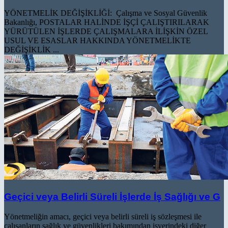
YÖNETMELİK DEĞİŞİKLİĞİ: Çalışma ve Sosyal Güvenlik
Bakanlığı, POSTALAR HALİNDE İŞÇİ ÇALIŞTIRILARAK
YÜRÜTÜLEN İŞLERDE ÇALIŞMALARA İLİŞKİN ÖZEL
USUL VE ESASLAR HAKKINDA YÖNETMELİKTE
DEĞİŞİKLİK ...
Geçici veya Belirli Süreli İşlerde İş Sağlığı ve G
Yönetmeliğin amacı, geçici veya belirli süreli iş sözleşmesi ile
çalışanların sağlık ve güvenlikleri bakımından işyerindeki diğer