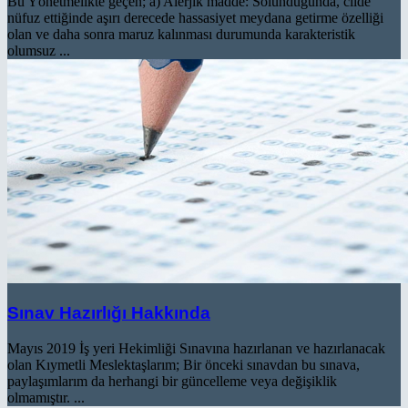
Bu Yönetmelikte geçen; a) Alerjik madde: Solunduğunda, cilde
nüfuz ettiğinde aşırı derecede hassasiyet meydana getirme özelliği
olan ve daha sonra maruz kalınması durumunda karakteristik
olumsuz ...
Sınav Hazırlığı Hakkında
Mayıs 2019 İş yeri Hekimliği Sınavına hazırlanan ve hazırlanacak
olan Kıymetli Meslektaşlarım; Bir önceki sınavdan bu sınava,
paylaşımlarım da herhangi bir güncelleme veya değişiklik
olmamıştır. ...