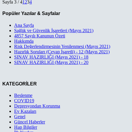
Sayfa 3 / 4
1
2
3
4
Popüler Yazılar & Sayfalar
Ana Sayfa
Sağlık ve Güvenlik İşaretleri (Mayıs 2021)
4857 Sayılı Kanunun Özeti
Hakkımda
Risk Değerlendirmesinin Yenilenmesi (Mayıs 2021)
Hazırlık Soruları (Cevap İşaretli) - 12 (Mayıs 2021)
SINAV HAZIRLIĞI (Mayıs 2021) - 18
SINAV HAZIRLIĞI (Mayıs 2021) - 20
KATEGORİLER
Beslenme
COVID19
Depresyondan Korunma
Ev Kazaları
Genel
Güncel Haberler
Hap Bilgiler