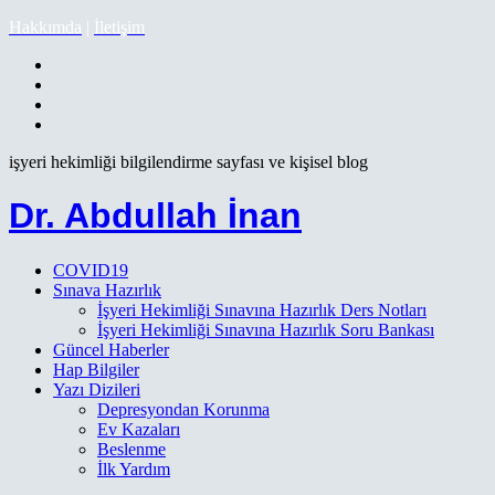
Hakkımda
|
İletişim
işyeri hekimliği bilgilendirme sayfası ve kişisel blog
Dr. Abdullah İnan
COVID19
Sınava Hazırlık
İşyeri Hekimliği Sınavına Hazırlık Ders Notları
İşyeri Hekimliği Sınavına Hazırlık Soru Bankası
Güncel Haberler
Hap Bilgiler
Yazı Dizileri
Depresyondan Korunma
Ev Kazaları
Beslenme
İlk Yardım