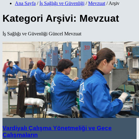
Ana Sayfa
/
İş Sağlığı ve Güvenliği
/
Mevzuat
/ Arşiv
Kategori Arşivi:
Mevzuat
İş Sağlığı ve Güvenliği Güncel Mevzuat
Vardiyalı Çalışma Yönetmeliği ve Gece
Çalışmaların