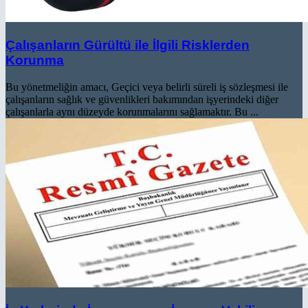
Çalışanların Gürültü ile İlgili Risklerden
Korunma
Bu yönetmeliğin amacı, Geçici veya belirli süreli iş sözleşmesi ile
çalışanların sağlık ve güvenlikleri bakımından işyerindeki diğer
çalışanlarla aynı düzeyde korunmalarını sağlamaktır. Bu ...