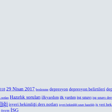
29 Nisan 2017
depresyon
depresyon belirtileri
de
2018
beslenme
Hazırlık soruları
ilkyardım
ilk yardım
isg sınavı
isg sınavı der
 notları
liği
işyeri hekimliği ders notları
iş yeri hek
işyeri hekimliği sınav hazırlığı
İSG
ösym