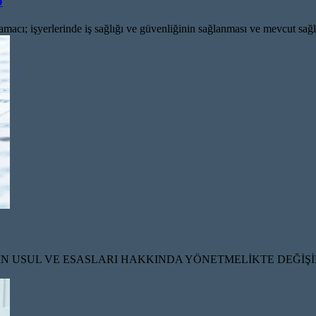
o
lerinde iş sağlığı ve güvenliğinin sağlanması ve mevcut sağlık ve gü
NİN USUL VE ESASLARI HAKKINDA YÖNETMELİKTE DEĞİŞ