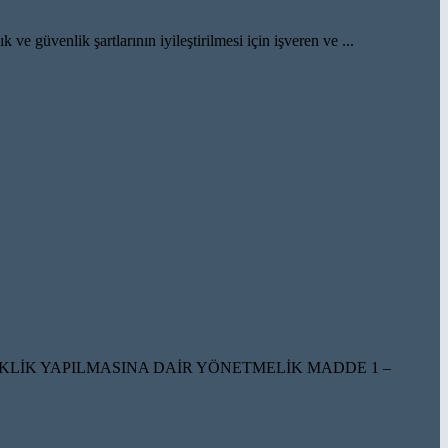
venlik şartlarının iyileştirilmesi için işveren ve ...
İKLİK YAPILMASINA DAİR YÖNETMELİK MADDE 1 –