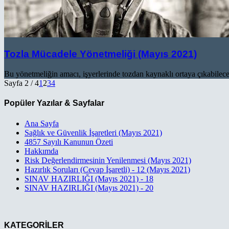
Tozla Mücadele Yönetmeliği (Mayıs 2021)
Bu yönetmeliğin amacı, işyerlerinde tozdan kaynaklı ortaya çıkabilecek
Sayfa 2 / 4
1
2
3
4
Popüler Yazılar & Sayfalar
Ana Sayfa
Sağlık ve Güvenlik İşaretleri (Mayıs 2021)
4857 Sayılı Kanunun Özeti
Hakkımda
Risk Değerlendirmesinin Yenilenmesi (Mayıs 2021)
Hazırlık Soruları (Cevap İşaretli) - 12 (Mayıs 2021)
SINAV HAZIRLIĞI (Mayıs 2021) - 18
SINAV HAZIRLIĞI (Mayıs 2021) - 20
KATEGORİLER