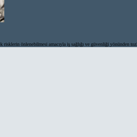
 risklerin önlenebilmesi amacıyla iş sağlığı ve güvenliği yönünden tozl