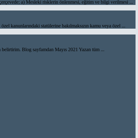
e; a) Mesleki risklerin önlenmesi, eğitim ve bilgi verilmesi ...
l kanunlarındaki statülerine bakılmaksızın kamu veya özel ...
ca belirtirim. Blog sayfamdan Mayıs 2021 Yazan tüm ...