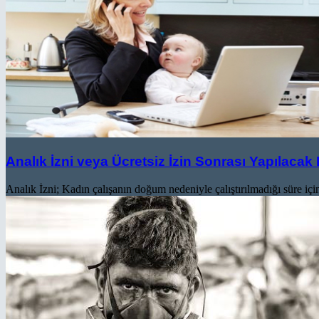
Analık İzni veya Ücretsiz İzin Sonrası Yapılacak
Analık İzni; Kadın çalışanın doğum nedeniyle çalıştırılmadığı süre için