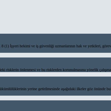
kimi ve iş güvenliği uzmanlarının hak ve yetkileri, görevlerini y
in önlenmesi ve bu risklerden korunulmasına yönelik çalışmaları da
erinin yerine getirilmesinde aşağıdaki ilkeler göz önünde bulun