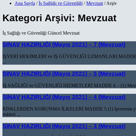
Ana Sayfa
/
İş Sağlığı ve Güvenliği
/
Mevzuat
/ Arşiv
Kategori Arşivi:
Mevzuat
İş Sağlığı ve Güvenliği Güncel Mevzuat
SINAV HAZIRLIĞI (Mayıs 2021) – 7 (Mevzuat)
İŞYERİ HEKİMLERİ ve İŞ GÜVENLİĞİ UZMANLARI MADDE 8 (1) İşyeri he
...
SINAV HAZIRLIĞI (Mayıs 2021) – 5 (Mevzuat)
İŞ SAĞLIĞI ve GÜVENLİĞİ HİZMETLERİ MADDE 6 – (1) Mesleki riskler
SINAV HAZIRLIĞI (Mayıs 2021) – 4 (Mevzuat)
RİSKLERDEN KORUNMA İLKELERİ MADDE 5 (1) İşverenin yükümlülükl
riskleri ...
SINAV HAZIRLIĞI (Mayıs 2021) – 3 (Mevzuat)