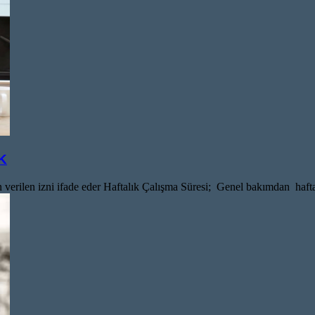
 K
 verilen izni ifade eder Haftalık Çalışma Süresi; Genel bakımdan haftalı