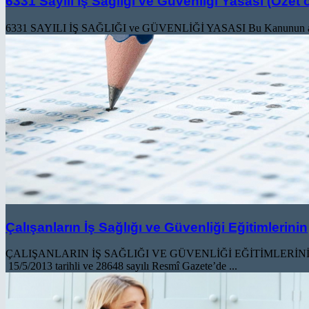
6331 Sayılı İş Sağlığı ve Güvenliği Yasası (Özet 
6331 SAYILI İŞ SAĞLIĞI ve GÜVENLİĞİ YASASI Bu Kanunun amacı; işyer
Çalışanların İş Sağlığı ve Güvenliği Eğitimlerinin
ÇALIŞANLARIN İŞ SAĞLIĞI VE GÜVENLİĞİ EĞİTİMLERİ
15/5/2013 tarihli ve 28648 sayılı Resmî Gazete’de ...