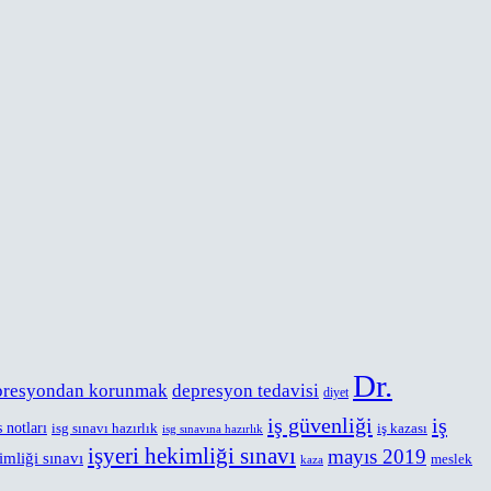
Dr.
presyondan korunmak
depresyon tedavisi
diyet
iş güvenliği
iş
s notları
isg sınavı hazırlık
iş kazası
isg sınavına hazırlık
işyeri hekimliği sınavı
mayıs 2019
imliği sınavı
meslek
kaza