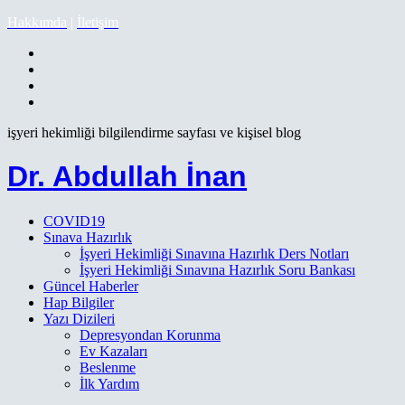
Hakkımda
|
İletişim
işyeri hekimliği bilgilendirme sayfası ve kişisel blog
Dr. Abdullah İnan
COVID19
Sınava Hazırlık
İşyeri Hekimliği Sınavına Hazırlık Ders Notları
İşyeri Hekimliği Sınavına Hazırlık Soru Bankası
Güncel Haberler
Hap Bilgiler
Yazı Dizileri
Depresyondan Korunma
Ev Kazaları
Beslenme
İlk Yardım