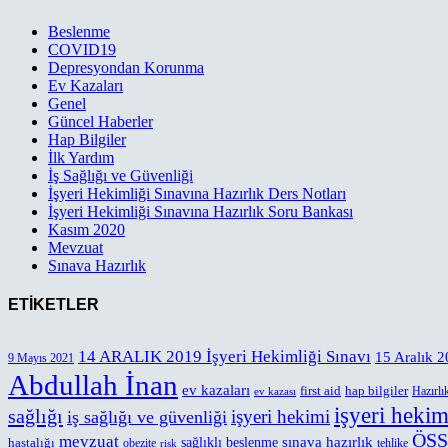
Beslenme
COVID19
Depresyondan Korunma
Ev Kazaları
Genel
Güncel Haberler
Hap Bilgiler
İlk Yardım
İş Sağlığı ve Güvenliği
İşyeri Hekimliği Sınavına Hazırlık Ders Notları
İşyeri Hekimliği Sınavına Hazırlık Soru Bankası
Kasım 2020
Mevzuat
Sınava Hazırlık
ETİKETLER
14 ARALIK 2019 İşyeri Hekimliği Sınavı
15 Aralık 
9 Mayıs 2021
Abdullah İnan
ev kazaları
first aid
hap bilgiler
Hazırlık
ev kazası
işyeri hekim
sağlığı
işyeri hekimi
iş sağlığı ve güvenliği
ÖSS
mevzuat
sınava hazırlık
hastalığı
sağlıklı beslenme
obezite
tehlike
risk