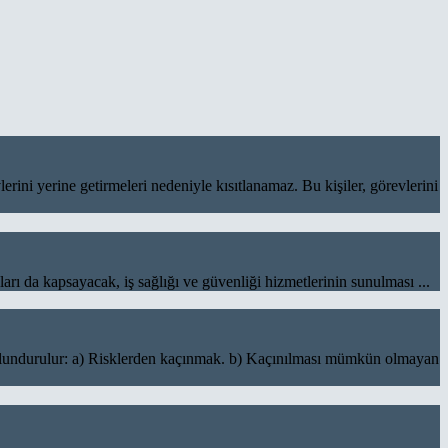
erine getirmeleri nedeniyle kısıtlanamaz. Bu kişiler, görevlerini
 kapsayacak, iş sağlığı ve güvenliği hizmetlerinin sunulması ...
durulur: a) Risklerden kaçınmak. b) Kaçınılması mümkün olmayan