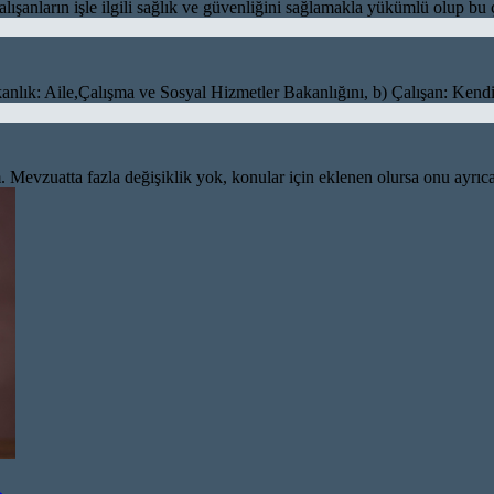
e ilgili sağlık ve güvenliğini sağlamakla yükümlü olup bu çerçeved
ile,Çalışma ve Sosyal Hizmetler Bakanlığını, b) Çalışan: Kendi öze
. Mevzuatta fazla değişiklik yok, konular için eklenen olursa onu ayrı