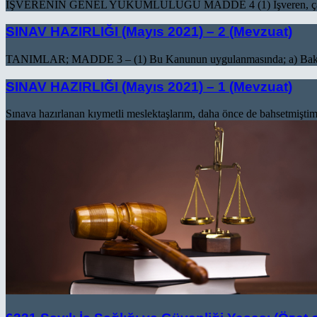
İŞVERENİN GENEL YÜKÜMLÜLÜĞÜ MADDE 4 (1) İşveren, çalışanların işl
SINAV HAZIRLIĞI (Mayıs 2021) – 2 (Mevzuat)
TANIMLAR; MADDE 3 – (1) Bu Kanunun uygulanmasında; a) Bakanlık: A
SINAV HAZIRLIĞI (Mayıs 2021) – 1 (Mevzuat)
Sınava hazırlanan kıymetli meslektaşlarım, daha önce de bahsetmiştim