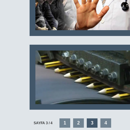
1
2
3
4
SAYFA 3 / 4