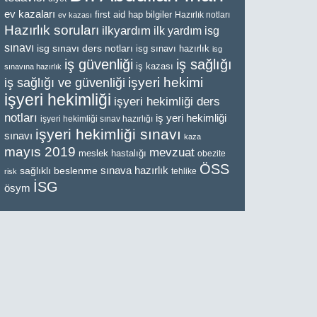
ev kazaları
first aid
hap bilgiler
Hazırlık notları
ev kazası
Hazırlık soruları
ilkyardım
ilk yardım
isg
sınavı
isg sınavı ders notları
isg sınavı hazırlık
isg
iş güvenliği
iş sağlığı
iş kazası
sınavına hazırlık
işyeri hekimi
iş sağlığı ve güvenliği
işyeri hekimliği
işyeri hekimliği ders
notları
iş yeri hekimliği
işyeri hekimliği sınav hazırlığı
işyeri hekimliği sınavı
sınavı
kaza
mayıs 2019
mevzuat
meslek hastalığı
obezite
ÖSS
sınava hazırlık
sağlıklı beslenme
tehlike
risk
İSG
ösym