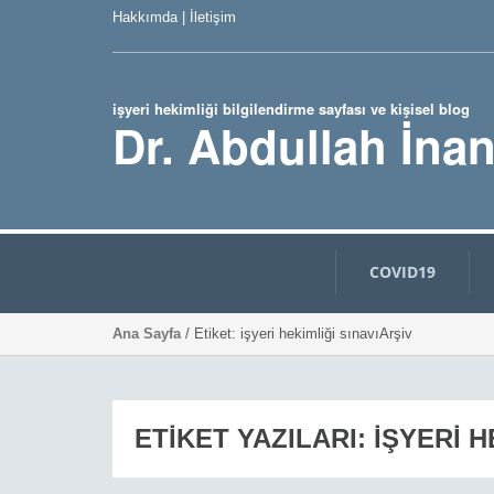
Hakkımda
|
İletişim
işyeri hekimliği bilgilendirme sayfası ve kişisel blog
Dr. Abdullah İna
COVID19
Ana Sayfa
/ Etiket: işyeri hekimliği sınavıArşiv
ETIKET YAZILARI: IŞYERI H